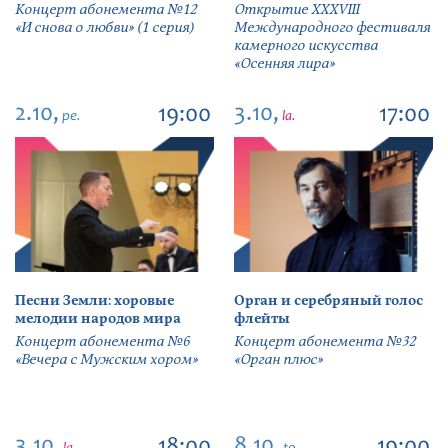
Концерт абонемента №12
Открытие ХХХVIII
«И снова о любви» (1 серия)
Международного фестиваля
камерного искусства
«Осенняя лира»
2.10,
3.10,
19:00
17:00
pe.
la.
Песни Земли: хоровые
Орган и серебряный голос
мелодии народов мира
флейты
Концерт абонемента №6
Концерт абонемента №32
«Вечера с Мужским хором»
«Орган плюс»
3.10,
8.10,