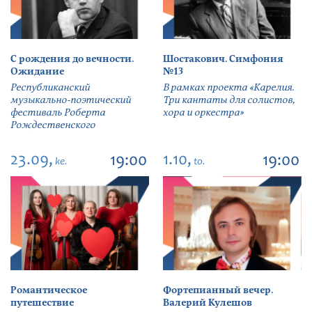
С рождения до вечности.
Шостакович. Симфония
Ожидание
№13
Республиканский
В рамках проекта «Карелия.
музыкально-поэтический
Три кантаты для солистов,
фестиваль Роберта
хора и оркестра»
Рождественского
23.09,
1.10,
19:00
19:00
ke.
to.
Романтическое
Фортепианный вечер.
путешествие
Валерий Кулешов