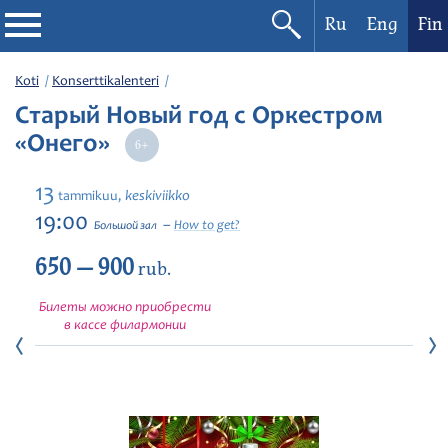
Ru
Eng
Fin
Filharmonia
Koti
Konserttikalenteri
Старый Новый год с Оркестром
Konserttikalenteri
«Онего»
Festivaalit
13
keskiviikko
tammikuu,
19:00
How to get?
Большой зал
650 — 900
rub.
Билеты можно приобрести
в кассе филармонии