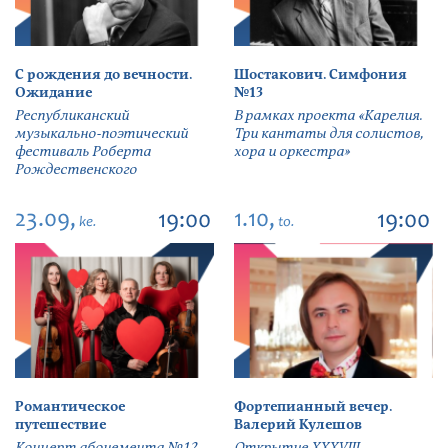
С рождения до вечности.
Шостакович. Симфония
Ожидание
№13
Республиканский
В рамках проекта «Карелия.
музыкально-поэтический
Три кантаты для солистов,
фестиваль Роберта
хора и оркестра»
Рождественского
23.09,
1.10,
19:00
19:00
ke.
to.
Романтическое
Фортепианный вечер.
путешествие
Валерий Кулешов
Концерт абонемента №12
Открытие ХХХVIII