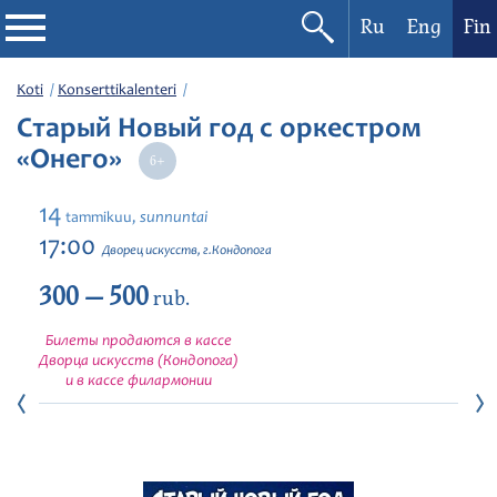
Ru
Eng
Fin
Filharmonia
Koti
Konserttikalenteri
Старый Новый год с оркестром
Konserttikalenteri
«Онего»
Festivaalit
14
sunnuntai
tammikuu,
17:00
Дворец искусств, г.Кондопога
300 — 500
rub.
Билеты продаются в кассе
Дворца искусств (Кондопога)
и в кассе филармонии