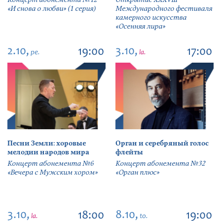
«И снова о любви» (1 серия)
Международного фестиваля
камерного искусства
«Осенняя лира»
2.10,
3.10,
19:00
17:00
pe.
la.
Песни Земли: хоровые
Орган и серебряный голос
мелодии народов мира
флейты
Концерт абонемента №6
Концерт абонемента №32
«Вечера с Мужским хором»
«Орган плюс»
3.10,
8.10,
18:00
19:00
la.
to.