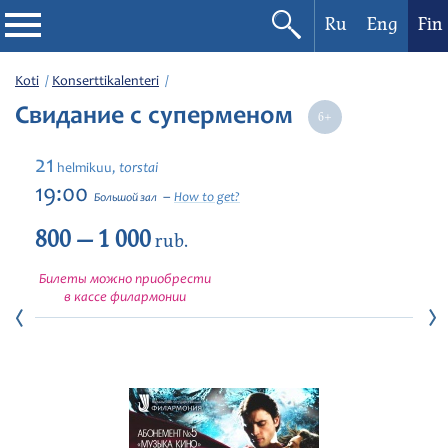
Ru
Eng
Fin
Filharmonia
Koti
Konserttikalenteri
Свидание с суперменом
Konserttikalenteri
21
torstai
helmikuu,
Festivaalit
19:00
How to get?
Большой зал
800 — 1 000
rub.
Билеты можно приобрести
в кассе филармонии