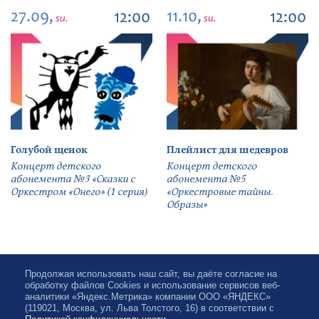
27.09,
11.10,
12:00
12:00
su.
su.
Голубой щенок
Плейлист для шедевров
Концерт детского
Концерт детского
абонемента №3 «Сказки с
абонемента №5
Оркестром «Онего» (1 серия)
«Оркестровые тайны.
Образы»
Продолжая использовать наш сайт, вы даёте согласие на
обработку файлов Cookies и использование сервисов веб-
аналитики «Яндекс.Метрика» компании ООО «ЯНДЕКС»
(119021, Москва, ул. Льва Толстого, 16) в соответствии с