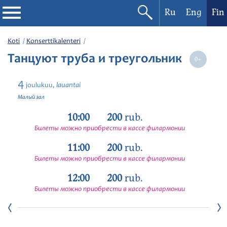
Ru
Eng
Fin
Filharmonia
Koti
Konserttikalenteri
Танцуют труба и треугольник
Konserttikalenteri
4
lauantai
joulukuu,
Festivaalit
Малый зал
10:00
200
rub.
Билеты можно приобрести в кассе филармонии
11:00
200
rub.
Билеты можно приобрести в кассе филармонии
12:00
200
rub.
Билеты можно приобрести в кассе филармонии