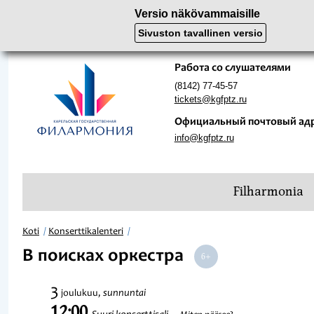
Versio näkövammaisille
Sivuston tavallinen versio
Работа со слушателями
(8142) 77-45-57
tickets@kgfptz.ru
Официальный почтовый ад
info@kgfptz.ru
Filharmonia
Koti
Konserttikalenteri
В поисках оркестра
3
sunnuntai
joulukuu,
12:00