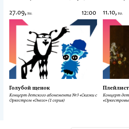
27.09,
11.10,
12:00
su.
su.
Голубой щенок
Плейлист
Концерт детского абонемента №3 «Сказки с
Концерт дет
Оркестром «Онего» (1 серия)
«Оркестровы
Продолжая использовать наш сайт, вы даёте согласие на обра