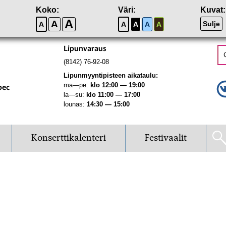
Koko:
Väri:
Kuvat:
A
A
Sulje
A
A
A
A
A
Lipunvaraus
(8142) 76-92-08
Lipunmyyntipisteen aikataulu:
ma—pe:
klo 12:00 — 19:00
рес
la—su:
klo 11:00 — 17:00
lounas:
14:30 — 15:00
Konserttikalenteri
Festivaalit