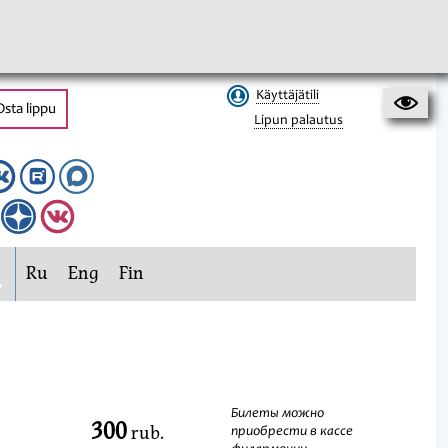
Käyttäjätili
Osta lippu
Lipun palautus
Ru
Eng
Fin
Билеты можно
300
rub.
приобрести в кассе