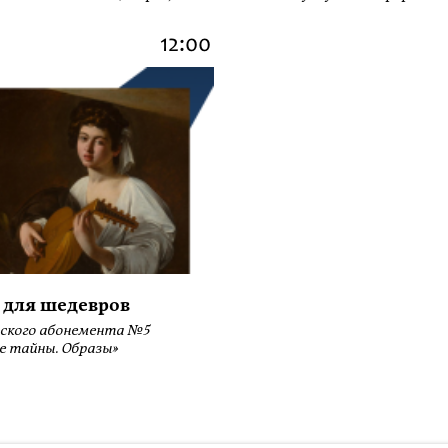
12:00
 для шедевров
ского абонемента №5
е тайны. Образы»
ботку файлов Cookies и использование сервисов веб-аналитики «Яндекс