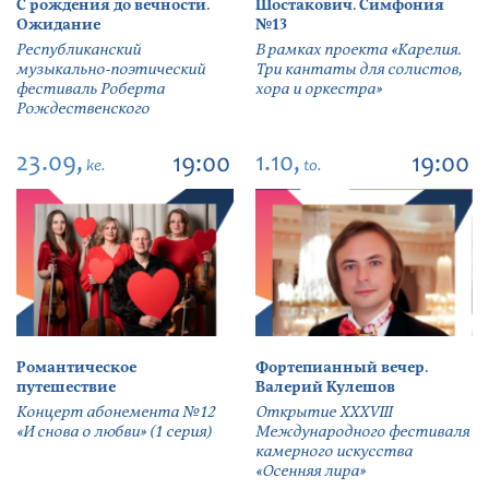
С рождения до вечности.
Шостакович. Симфония
Ожидание
№13
Республиканский
В рамках проекта «Карелия.
музыкально-поэтический
Три кантаты для солистов,
фестиваль Роберта
хора и оркестра»
Рождественского
23.09,
1.10,
19:00
19:00
ke.
to.
Романтическое
Фортепианный вечер.
путешествие
Валерий Кулешов
Концерт абонемента №12
Открытие ХХХVIII
«И снова о любви» (1 серия)
Международного фестиваля
камерного искусства
«Осенняя лира»