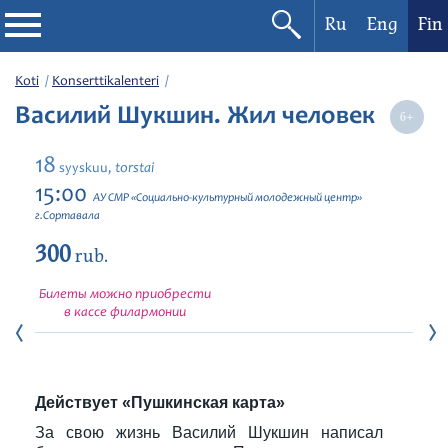
Ru
Eng
Fin
Filharmonia
Koti
Konserttikalenteri
Василий Шукшин. Жил человек
Konserttikalenteri
18
torstai
syyskuu,
Festivaalit
15:00
АУ СМР «Социально-культурный молодежный центр»
г.Сортавала
300
rub.
Билеты можно приобрести
в кассе филармонии
Действует «Пушкинская карта»
За свою жизнь Василий Шукшин написал