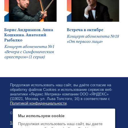
Борис Андрианов. Анна
Встреча в октябре
Кошкина. Анатолий
Концерт абонемента №18
Рыбалко
«От первого лица»
Концерт абонемента №1
«Вечера с Симфоническим
оркестром» (1 серия)
Продолжая использовать наш сайт, вы даёте согласие на
обработку файлов Cookies и использование сервисов веб-
аналитики «Яндекс.Метрика» компании ООО «ЯНДЕКС»
(119021, Москва, ул. Льва Толстого, 16) в соответствии с
Политикой конфиденциальности
.
© 2026, Karjalan valtionfilharmonia
Мы используем cookie
Sivuston kartta
Продолжая использовать наш сайт, вы даете