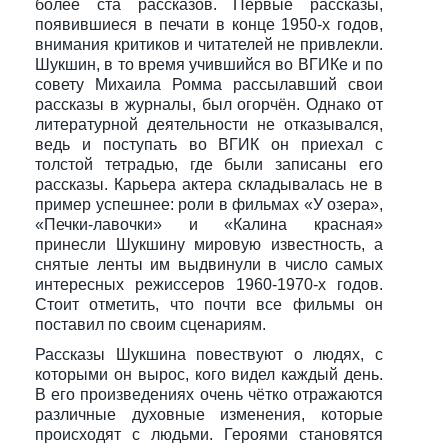
более ста рассказов. Первые рассказы,
появившиеся в печати в конце 1950-х годов,
внимания критиков и читателей не привлекли.
Шукшин, в то время учившийся во ВГИКе и по
совету Михаила Ромма рассылавший свои
рассказы в журналы, был огорчён. Однако от
литературной деятельности не отказывался,
ведь и поступать во ВГИК он приехал с
толстой тетрадью, где были записаны его
рассказы. Карьера актера складывалась не в
пример успешнее: роли в фильмах «У озера»,
«Печки-лавочки» и «Калина красная»
принесли Шукшину мировую известность, а
снятые ленты им выдвинули в число самых
интересных режиссеров 1960-1970-х годов.
Стоит отметить, что почти все фильмы он
поставил по своим сценариям.
Рассказы Шукшина повествуют о людях, с
которыми он вырос, кого видел каждый день.
В его произведениях очень чётко отражаются
различные духовные изменения, которые
происходят с людьми. Героями становятся