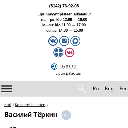
(8142) 76-92-08
Lipunmyyntipisteen aikataulu:
ma—pe:
klo 12:00 — 19:00
la—su:
klo 11:00 — 17:00
lounas:
14:30 — 15:00
Käyttäjätili
Lipun palautus
Ru
Eng
Fin
Filharmonia
Koti
Konserttikalenteri
Василий Тёркин
Konserttikalenteri