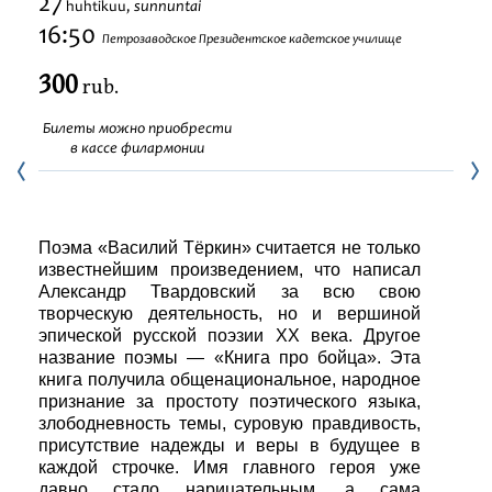
27
sunnuntai
huhtikuu,
Festivaalit
16:50
Петрозаводское Президентское кадетское училище
300
rub.
Билеты можно приобрести
в кассе филармонии
Поэма «Василий Тёркин» считается не только
известнейшим произведением, что написал
Александр Твардовский за всю свою
творческую деятельность, но и вершиной
эпической русской поэзии XX века. Другое
название поэмы — «Книга про бойца». Эта
книга получила общенациональное, народное
признание за простоту поэтического языка,
злободневность темы, суровую правдивость,
присутствие надежды и веры в будущее в
каждой строчке. Имя главного героя уже
давно стало нарицательным, а сама