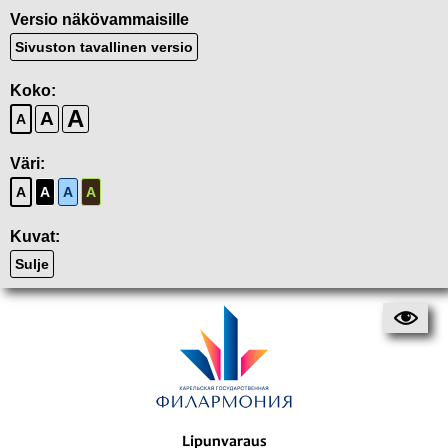
Versio näkövammaisille
Sivuston tavallinen versio
Koko:
A
A
A
Väri:
A
A
A
A
Kuvat:
Sulje
Lipunvaraus