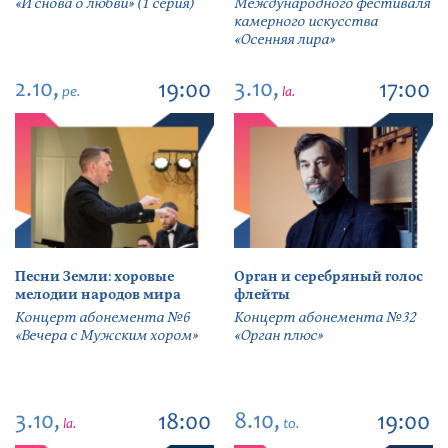
«И снова о любви» (1 серия)
Международного фестиваля
камерного искусства
«Осенняя лира»
2.10,
3.10,
19:00
17:00
pe.
la.
Песни Земли: хоровые
Орган и серебряный голос
мелодии народов мира
флейты
Концерт абонемента №6
Концерт абонемента №32
«Вечера с Мужским хором»
«Орган плюс»
3.10,
8.10,
18:00
19:00
la.
to.