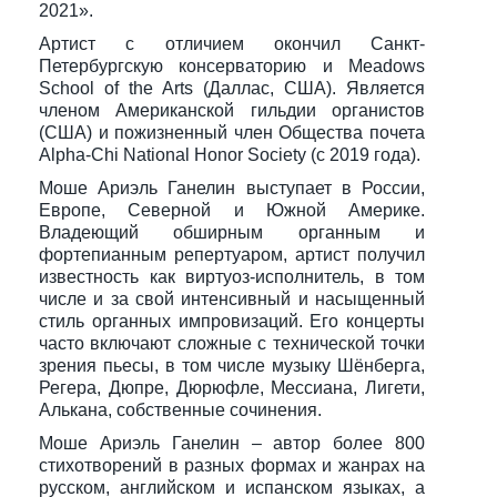
2021».
Артист с отличием окончил Санкт-
Петербургскую консерваторию и Meadows
School of the Arts (Даллас, США). Является
членом Американской гильдии органистов
(США) и пожизненный член Общества почета
Alpha-Chi National Honor Society (с 2019 года).
Моше Ариэль Ганелин выступает в России,
Европе, Северной и Южной Америке.
Владеющий обширным органным и
фортепианным репертуаром, артист получил
известность как виртуоз-исполнитель, в том
числе и за свой интенсивный и насыщенный
стиль органных импровизаций. Его концерты
часто включают сложные с технической точки
зрения пьесы, в том числе музыку Шёнберга,
Регера, Дюпре, Дюрюфле, Мессиана, Лигети,
Алькана, собственные сочинения.
Моше Ариэль Ганелин – автор более 800
стихотворений в разных формах и жанрах на
русском, английском и испанском языках, а