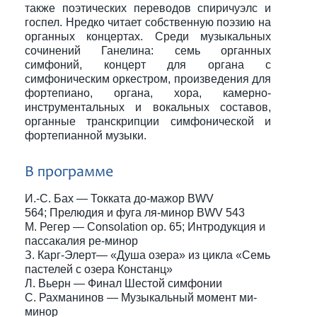
также поэтических переводов спиричуэлс и
госпел. Нредко читает собственную поэзию на
органных концертах. Среди музыкальных
сочинений Ганелина: семь органных
симфоний, концерт для органа с
симфоническим оркестром, произведения для
фортепиано, органа, хора, камерно-
инструментальных и вокальных составов,
органные транскрипции симфонической и
фортепианной музыки.
В программе
И.-С. Бах — Токката до-мажор BWV
564; Прелюдия и фуга ля-минор BWV 543
М. Регер — Consolation op. 65; Интродукция и
пассакалия ре-минор
З. Карг-Элерт— «Душа озера» из цикла «Семь
пастелей с озера Констанц»
Л. Вьерн — Финал Шестой симфонии
С. Рахманинов — Музыкальный момент ми-
минор