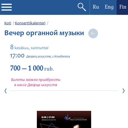
Ru
Eng
Fin
Filharmonia
Koti
Konserttikalenteri
Вечер органной музыки
Konserttikalenteri
8
sunnuntai
kesäkuu,
Festivaalit
17:00
Дворец искусств, г.Кондопога
700 — 1 000
rub.
Билеты можно приобрести
в кассе Дворца искусств