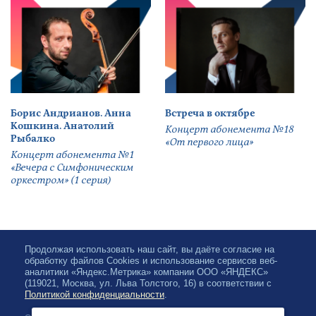
Борис Андрианов. Анна
Встреча в октябре
Кошкина. Анатолий
Концерт абонемента №18
Рыбалко
«От первого лица»
Концерт абонемента №1
«Вечера с Симфоническим
оркестром» (1 серия)
Продолжая использовать наш сайт, вы даёте согласие на
обработку файлов Cookies и использование сервисов веб-
аналитики «Яндекс.Метрика» компании ООО «ЯНДЕКС»
(119021, Москва, ул. Льва Толстого, 16) в соответствии с
Политикой конфиденциальности
.