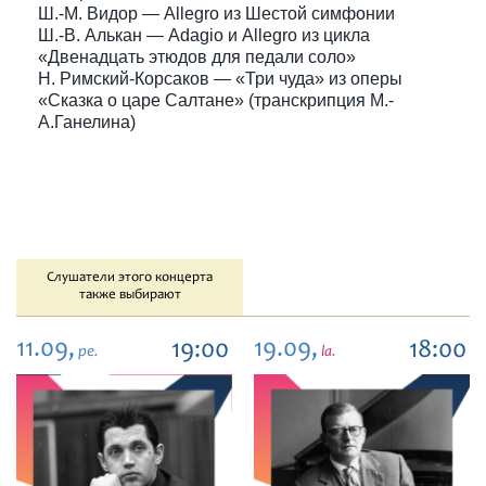
Ш.-М. Видор — Allegro из Шестой симфонии
Ш.-В. Алькан — Adagio и Allegro из цикла
«Двенадцать этюдов для педали соло»
Н. Римский-Корсаков — «Три чуда» из оперы
«Сказка о царе Салтане» (транскрипция М.-
А.Ганелина)
Слушатели этого концерта
также выбирают
11.09,
19.09,
19:00
18:00
pe.
la.