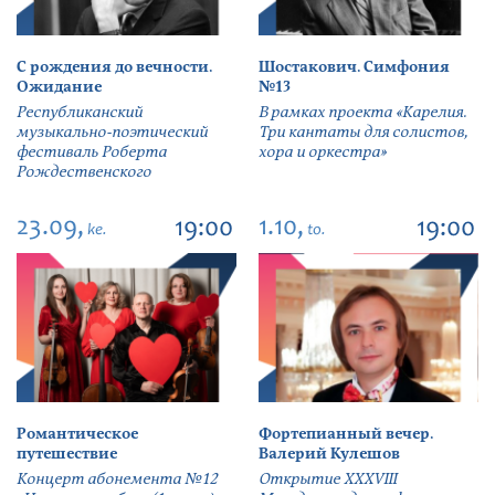
С рождения до вечности.
Шостакович. Симфония
Ожидание
№13
Республиканский
В рамках проекта «Карелия.
музыкально-поэтический
Три кантаты для солистов,
фестиваль Роберта
хора и оркестра»
Рождественского
23.09,
1.10,
19:00
19:00
ke.
to.
Романтическое
Фортепианный вечер.
путешествие
Валерий Кулешов
Концерт абонемента №12
Открытие ХХХVIII