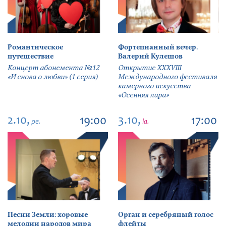
Романтическое
Фортепианный вечер.
путешествие
Валерий Кулешов
Концерт абонемента №12
Открытие ХХХVIII
«И снова о любви» (1 серия)
Международного фестиваля
камерного искусства
«Осенняя лира»
2.10,
3.10,
19:00
17:00
pe.
la.
Песни Земли: хоровые
Орган и серебряный голос
мелодии народов мира
флейты