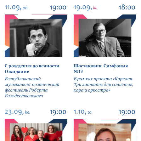
11.09,
19.09,
19:00
18:00
pe.
la.
С рождения до вечности.
Шостакович. Симфония
Ожидание
№13
Республиканский
В рамках проекта «Карелия.
музыкально-поэтический
Три кантаты для солистов,
фестиваль Роберта
хора и оркестра»
Рождественского
23.09,
1.10,
19:00
19:00
ke.
to.