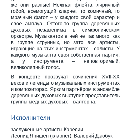
же они разные! Нежная флейта, лиричный
гобой, всемогущий кларнет, то комичный, то
мрачный фагот – у каждого свой характер и
своё амплуа. Оттого-то группа деревянных
духовых незаменима в симфоническом
оркестре. Музыкантов в ней не так много, как
в группе струнных, но зато все артисты,
играющие на этих инструментах – солисты. У
каждого музыканта своя собственная партия,
а у инструмента – неповторимый,
великолепный голос.
В концерте прозвучат сочинения XVII-XX
веков и легенды о музыкальных инструментах
и композиторах. Ярким партнёром в ансамбле
деревянных духовых выступит представитель
группы медных духовых – валторна.
Исполнители
заслуженные артисты Карелии
Леонид Янишен (кларнет), Валерий Дзюбук