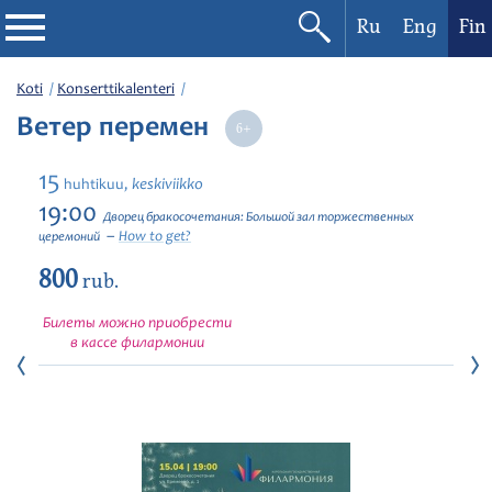
Ru
Eng
Fin
Filharmonia
Koti
Konserttikalenteri
Ветер перемен
Konserttikalenteri
15
keskiviikko
huhtikuu,
Festivaalit
19:00
Дворец бракосочетания: Большой зал торжественных
How to get?
церемоний
800
rub.
Билеты можно приобрести
в кассе филармонии