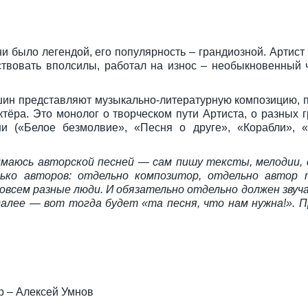
было легендой, его популярность – грандиозной. Артист 
твовать вполсилы, работал на износ – необыкновенный 
шин представляют музыкально-литературную композицию,
ктёра. Это монолог о творческом пути Артиста, о разных г
ни («Белое безмолвие», «Песня о друге», «Корабли», «
имаюсь авторской песней — сам пишу тексты, мелодии, 
ько авторов: отдельно композитор, отдельно автор
всем разные люди. И обязательно отдельно должен звуч
далее — вот тогда будет «та песня, что нам нужна!». 
р – Алексей Умнов