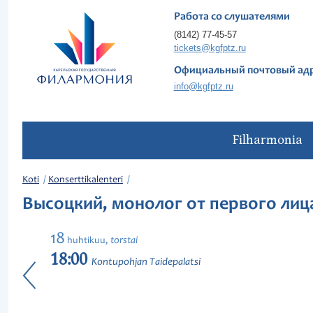
Работа со слушателями
(8142) 77-45-57
tickets@kgfptz.ru
Официальный почтовый ад
info@kgfptz.ru
Filharmonia
Koti
Konserttikalenteri
Высоцкий, монолог от первого лиц
18
torstai
huhtikuu,
18:00
Kontupohjan Taidepalatsi