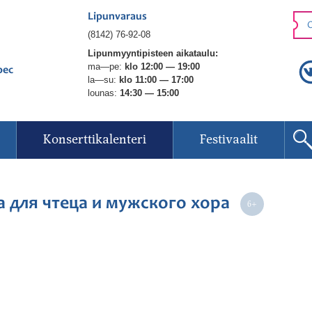
Lipunvaraus
O
(8142) 76-92-08
Lipunmyyntipisteen aikataulu:
ma—pe:
klo 12:00 — 19:00
рес
la—su:
klo 11:00 — 17:00
lounas:
14:30 — 15:00
Konserttikalenteri
Festivaalit
а для чтеца и мужского хора