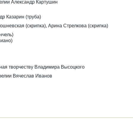
релии Александр Картушин
р Казарин (труба)
шневская (скрипка), Арина Стрелкова (скрипка)
нчель)
пиано)
ная творчеству Владимира Высоцкого
арелии Вячеслав Иванов