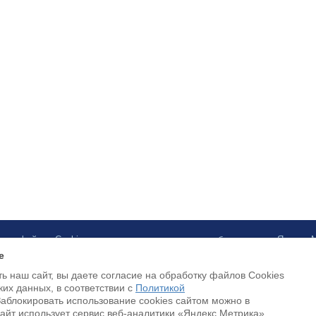
ботку файлов Cookies и использование сервисов веб-аналитики «Яндекс
e
ь наш сайт, вы даете согласие на обработку файлов Cookies
Luottokortilla maksaminen on saatavilla
ких данных, в соответствии с
Политикой
Заблокировать использование cookies сайтом можно в
Cайт использует сервис веб-аналитики «Яндекс.Метрика»