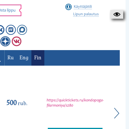
Käyttäjätili
sta lippu
Lipun palautus
Ru
Eng
Fin
500
https://quicktickets.ru/kondopoga-
rub.
filarmoniya/s280