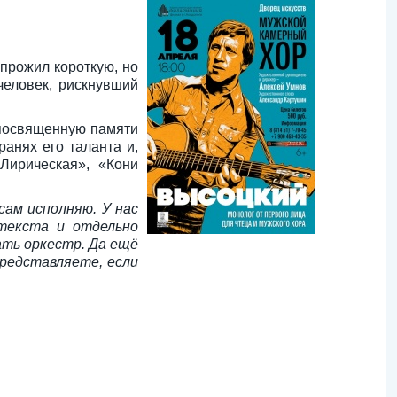
прожил короткую, но
человек, рискнувший
 посвященную памяти
ранях его таланта и,
Лирическая», «Кони
сам исполняю. У нас
 текста и отдельно
ать оркестр. Да ещё
Представляете, если