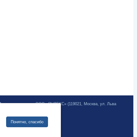
.Метрика» компании ООО «ЯНДЕКС» (119021, Москва, ул. Льва
Sivuston kehittäminen:
Понятно, спасибо
Verkkoliiketoimintajärjestelmä