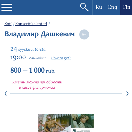
Ru
Eng
Fin
Filharmonia
Koti
Konserttikalenteri
Владимир Дашкевич
Konserttikalenteri
24
torstai
syyskuu,
Festivaalit
19:00
How to get?
Большой зал
800 — 1 000
rub.
Билеты можно приобрести
в кассе филармонии