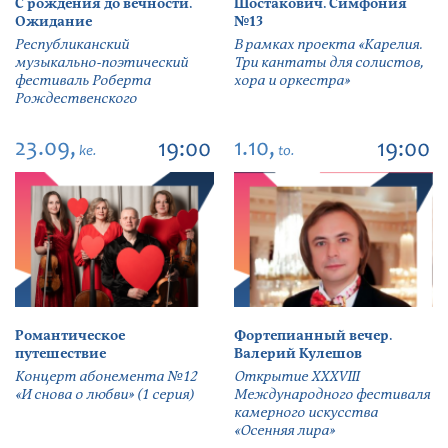
С рождения до вечности.
Шостакович. Симфония
Ожидание
№13
Республиканский
В рамках проекта «Карелия.
музыкально-поэтический
Три кантаты для солистов,
фестиваль Роберта
хора и оркестра»
Рождественского
23.09,
1.10,
19:00
19:00
ke.
to.
Романтическое
Фортепианный вечер.
путешествие
Валерий Кулешов
Концерт абонемента №12
Открытие ХХХVIII
«И снова о любви» (1 серия)
Международного фестиваля
камерного искусства
«Осенняя лира»