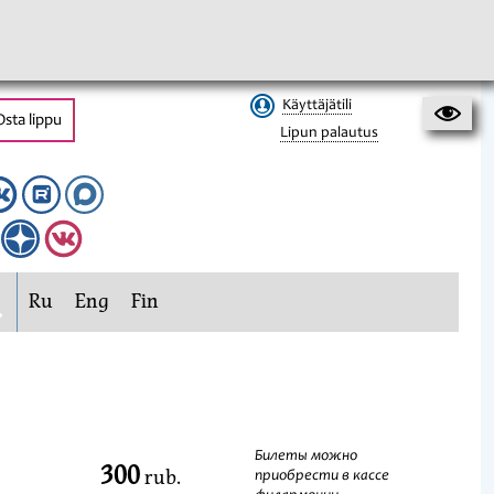
Käyttäjätili
Osta lippu
Lipun palautus
Ru
Eng
Fin
Билеты можно
300
rub.
приобрести в кассе