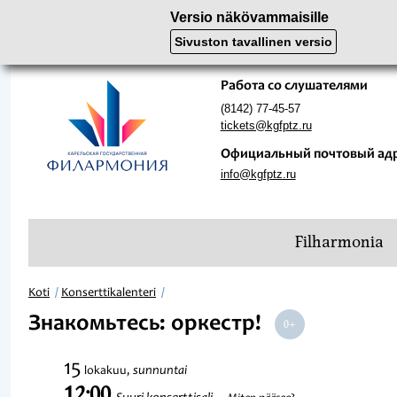
Versio näkövammaisille
Sivuston tavallinen versio
Работа со слушателями
(8142) 77-45-57
tickets@kgfptz.ru
Официальный почтовый ад
info@kgfptz.ru
Filharmonia
Koti
Konserttikalenteri
Знакомьтесь: оркестр!
15
sunnuntai
lokakuu,
12:00