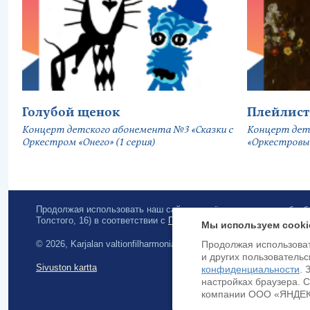
Голубой щенок
Плейлист
Концерт детского абонемента №3 «Сказки с
Концерт дет
Оркестром «Онего» (1 серия)
«Оркестровы
Продолжая использовать наш сайт, вы даёте согласие на обра
Толстого, 16) в соответствии с
Политикой конфиденциальности
.
Мы используем cooki
© 2026, Karjalan valtionfilharmonia
Продолжая использоват
и других пользовательс
Sivuston kartta
конфиденциальности
. 
настройках браузера. 
компании ООО «ЯНДЕКС»