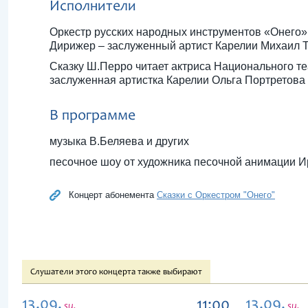
Исполнители
Оркестр русских народных инструментов «Онего»
Дирижер – заслуженный артист Карелии Михаил 
Сказку Ш.Перро читает актриса Национального т
заслуженная артистка Карелии Ольга Портретова
В программе
музыка В.Беляева и других
песочное шоу от художника песочной анимации 
Концерт абонемента
Сказки с Оркестром "Онего"
Слушатели этого концерта также выбирают
13.09,
13.09,
11:00
su.
su.