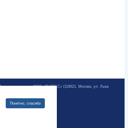
.Метрика» компании ООО «ЯНДЕКС» (119021, Москва, ул. Льва
Sivuston kehittäminen:
Понятно, спасибо
Verkkoliiketoimintajärjestelmä