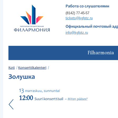
Работа со слушателями
(8142) 77-45-57
tickets@kgfptz.ru
Официальный почтовый ад
info@kgfptz.ru
Filharmonia
Koti
Konserttikalenteri
Золушка
13
sunnuntai
marraskuu,
12:00
Suuri konserttisali
Miten pääsee?