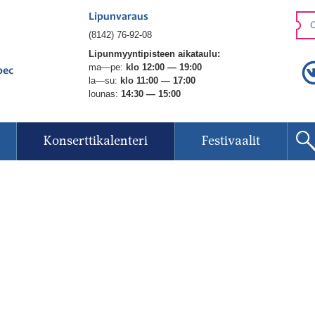
Lipunvaraus
O
(8142) 76-92-08
Lipunmyyntipisteen aikataulu:
ma—pe:
klo 12:00 — 19:00
рес
la—su:
klo 11:00 — 17:00
lounas:
14:30 — 15:00
Konserttikalenteri
Festivaalit