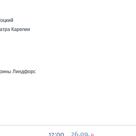
Тоцкий
еатра Карелии
Ирины Линдфорс
26.09,
12:00
la.