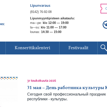
Lipunvaraus
O
(8142) 76-92-08
Lipunmyyntipisteen aikataulu:
ma—pe:
klo 12:00 — 19:00
рес
la—su:
klo 11:00 — 17:00
lounas:
14:30 — 15:00
Konserttikalenteri
Festivaalit
31 toukokuuta 2026
31 мая – День работника культуры 
Сегодня свой профессиональный праздник 
республики - культуры.