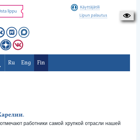
Käyttäjätili
sta lippu
Lipun palautus
Ru
Eng
Fin
Карелии.
отмечают работники самой хрупкой отрасли нашей