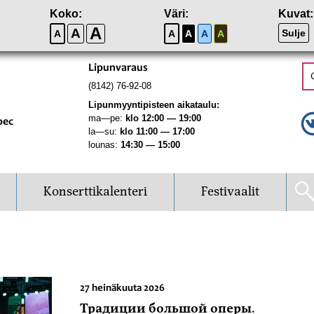
Koko:
Väri:
Kuvat:
A
A
Sulje
A
A
A
A
A
Lipunvaraus
(8142) 76-92-08
Lipunmyyntipisteen aikataulu:
ma—pe:
klo 12:00 — 19:00
рес
la—su:
klo 11:00 — 17:00
lounas:
14:30 — 15:00
Konserttikalenteri
Festivaalit
27 heinäkuuta 2026
Традиции большой оперы.