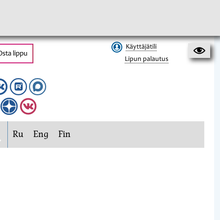
Käyttäjätili
Osta lippu
Lipun palautus
Ru
Eng
Fin