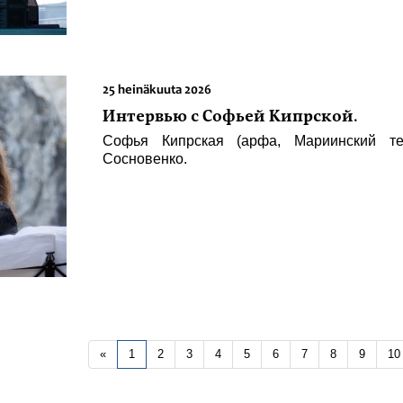
25 heinäkuuta 2026
Интервью с Софьей Кипрской.
Софья Кипрская (арфа, Мариинский те
Сосновенко.
«
1
2
3
4
5
6
7
8
9
10