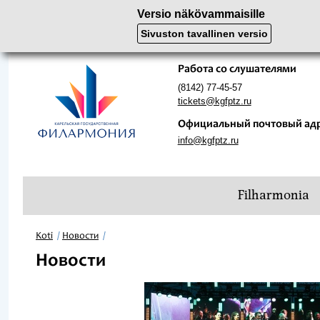
Versio näkövammaisille
Sivuston tavallinen versio
Работа со слушателями
(8142) 77-45-57
tickets@kgfptz.ru
Официальный почтовый ад
info@kgfptz.ru
Filharmonia
Koti
Новости
Новости