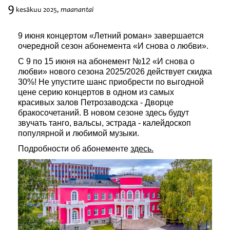
9
maanantai
kesäkuu
2025,
Festivaalit
9 июня концертом «Летний роман» завершается
очередной сезон абонемента «И снова о любви».
С 9 по 15 июня на абонемент №12 «И снова о
любви» нового сезона 2025/2026 действует скидка
30%! Не упустите шанс приобрести по выгодной
цене серию концертов в одном из самых
красивых залов Петрозаводска - Дворце
бракосочетаний. В новом сезоне здесь будут
звучать танго, вальсы, эстрада - калейдоскоп
популярной и любимой музыки.
Подробности об абонементе
здесь.