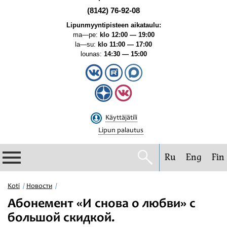
(8142) 76-92-08
Lipunmyyntipisteen aikataulu:
ma—pe:
klo 12:00 — 19:00
la—su:
klo 11:00 — 17:00
lounas:
14:30 — 15:00
Käyttäjätili
Lipun palautus
Ru
Eng
Fin
Filharmonia
Koti
Новости
Абонемент «И снова о любви» с
Konserttikalenteri
большой скидкой.