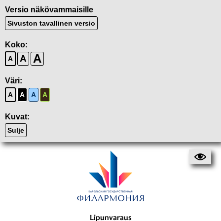
Versio näkövammaisille
Sivuston tavallinen versio
Koko:
A
A
A
Väri:
A
A
A
A
Kuvat:
Sulje
Lipunvaraus