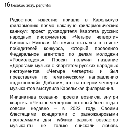
16
perjantai
kesäkuu
2023,
Festivaalit
Радостное известие пришло в Карельскую
филармонию прямо накануне филармонических
каникул: проект руководителя Квартета русских
народных инструментов «Четыре четверти»
баяниста Николая Истомина оказался в списке
победителей конкурса, который проводило
Федеральное агентство по делам молодежи
«Росмолодежь». Проект получил название
«Дорогами музыки с Квартетом русских народных
инструментов «Четыре четверти» и был
представлен по тематическому направлению
«вдохновляй». Добавим, что партнером четверки
музыкантов выступила Карельская филармония.
Инициатива создания проекта возникла внутри
квартета «Четыре четверти», который был создан
совсем недавно – в 2022 году. Своими
блестящими концертами с разножанровыми
программами для публики разных возрастов
музыканты не только снискали любовь