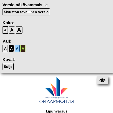
Versio näkövammaisille
Sivuston tavallinen versio
Koko:
A
A
A
Väri:
A
A
A
A
Kuvat:
Sulje
Lipunvaraus