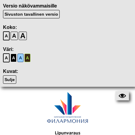
Versio näkövammaisille
Sivuston tavallinen versio
Koko:
A
A
A
Väri:
A
A
A
A
Kuvat:
Sulje
Lipunvaraus