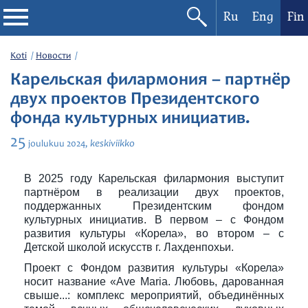
Ru
Eng
Fin
Filharmonia
Koti
Новости
Карельская филармония – партнёр
Konserttikalenteri
двух проектов Президентского
фонда культурных инициатив.
Festivaalit
25
keskiviikko
joulukuu
2024,
В 2025 году Карельская филармония выступит
партнёром в реализации двух проектов,
поддержанных Президентским фондом
культурных инициатив. В первом – с Фондом
развития культуры «Корела», во втором – с
Детской школой искусств г. Лахденпохьи.
Проект с Фондом развития культуры «Корела»
носит название «Ave Maria. Любовь, дарованная
свыше...: комплекс мероприятий, объединённых