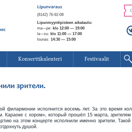
Lipunvaraus
O
(8142) 76-92-08
Lipunmyyntipisteen aikataulu:
ma—pe:
klo 12:00 — 19:00
рес
la—su:
klo 11:00 — 17:00
lounas:
14:30 — 15:00
Konserttikalenteri
Festivaalit
или зрители.
ой филармонии исполнится восемь лет. За это время ко
м. Караоке с хором», который прошёл 15 марта, зрителям
партию на этом концерте исполнили именно зрители. Тако
отдохнуть душой.