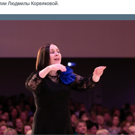
тии Людмилы Корвяковой.