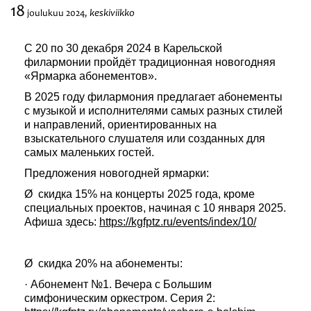
18
keskiviikko
joulukuu
2024,
Festivaalit
С 20 по 30 декабря 2024 в Карельской
филармонии пройдёт традиционная новогодняя
«Ярмарка абонементов».
В 2025 году филармония предлагает абонементы
с музыкой и исполнителями самых разных стилей
и направлений, ориентированных на
взыскательного слушателя или созданных для
самых маленьких гостей.
Предложения новогодней ярмарки:
Ø скидка 15% на концерты 2025 года, кроме
специальных проектов, начиная с 10 января 2025.
Афиша здесь:
https://kgfptz.ru/events/index/10/
Ø скидка 20% на абонементы:
· Абонемент №1. Вечера с Большим
симфоническим оркестром. Серия 2: