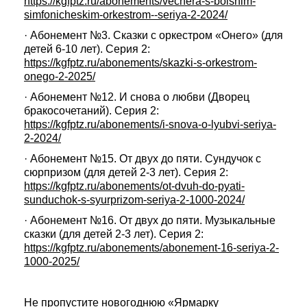
https://kgfptz.ru/abonements/vechera-s-bolshim-
simfonicheskim-orkestrom--seriya-2-2024/
· Абонемент №3. Сказки с оркестром «Онего» (для
детей 6-10 лет). Серия 2:
https://kgfptz.ru/abonements/skazki-s-orkestrom-
onego-2-2025/
· Абонемент №12. И снова о любви (Дворец
бракосочетаний). Серия 2:
https://kgfptz.ru/abonements/i-snova-o-lyubvi-seriya-
2-2024/
· Абонемент №15. От двух до пяти. Сундучок с
сюрпризом (для детей 2-3 лет). Серия 2:
https://kgfptz.ru/abonements/ot-dvuh-do-pyati-
sunduchok-s-syurprizom-seriya-2-1000-2024/
· Абонемент №16. От двух до пяти. Музыкальные
сказки (для детей 2-3 лет). Серия 2:
https://kgfptz.ru/abonements/abonement-16-seriya-2-
1000-2025/
Не пропустите новогоднюю «Ярмарку