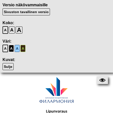
Versio näkövammaisille
Sivuston tavallinen versio
Koko:
A
A
A
Väri:
A
A
A
A
Kuvat:
Sulje
Lipunvaraus