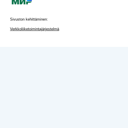
Sivuston kehittäminen:
Verkkoliiketoimintajärjestelmä