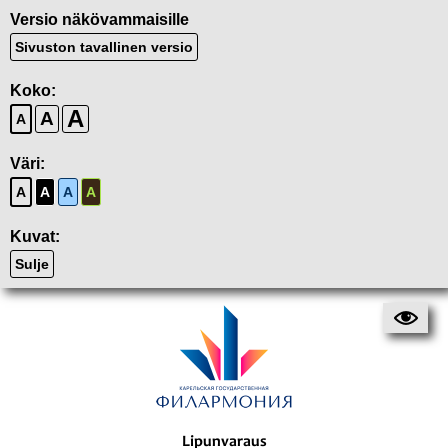
Versio näkövammaisille
Sivuston tavallinen versio
Koko:
A
A
A
Väri:
A
A
A
A
Kuvat:
Sulje
Lipunvaraus