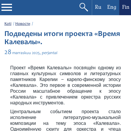
Ru
Eng
Fin
Filharmonia
Koti
Новости
Подведены итоги проекта «Время
Konserttikalenteri
Калевалы».
28
perjantai
marraskuu
2025,
Festivaalit
Проект «Время Калевалы» посвящён одному из
главных культурных символов и литературных
памятников Карелии − карело-финскому эпосу
«Калевала». Это первое в современной истории
России масштабное обращение к эпосу
«Калевала» с привлечением оркестра русских
народных инструментов.
Центральным событием проекта стало
исполнение литературно-музыкальной
композиции на тему эпоса «Калевала».
Одноимённую сюиту для оркестра и чтеца