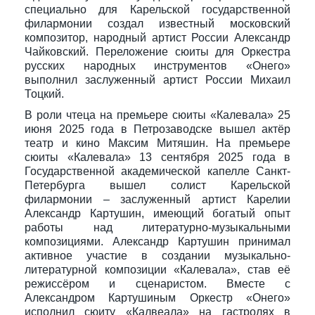
специально для Карельской государственной
филармонии создал известный московский
композитор, народный артист России Александр
Чайковский. Переложение сюиты для Оркестра
русских народных инструментов «Онего»
выполнил заслуженный артист России Михаил
Тоцкий.
В роли чтеца на премьере сюиты «Калевала» 25
июня 2025 года в Петрозаводске вышел актёр
театр и кино Максим Митяшин. На премьере
сюиты «Калевала» 13 сентября 2025 года в
Государственной академической капелле Санкт-
Петербурга вышел солист Карельской
филармонии – заслуженный артист Карелии
Александр Картушин, имеющий богатый опыт
работы над литературно-музыкальными
композициями. Александр Картушин принимал
активное участие в создании музыкально-
литературной композиции «Калевала», став её
режиссёром и сценаристом. Вместе с
Александром Картушиным Оркестр «Онего»
исполнил сюиту «Калвеала» на гастролях в