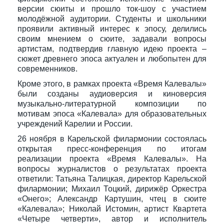
версии сюиты и прошло ток-шоу с участием
молодёжной аудитории. Студенты и школьники
проявили активный интерес к эпосу, делились
своим мнением о сюите, задавали вопросы
артистам, подтвердив главную идею проекта –
сюжет древнего эпоса актуален и любопытен для
современников.
Кроме этого, в рамках проекта «Время Калевалы»
были созданы аудиоверсия и киноверсия
музыкально-литературной композиции по
мотивам эпоса «Калевала» для образовательных
учреждений Карелии и России.
26 ноября в Карельской филармонии состоялась
открытая пресс-конференция по итогам
реализации проекта «Время Калевалы». На
вопросы журналистов о результатах проекта
ответили: Татьяна Талицкая, директор Карельской
филармонии; Михаил Тоцкий, дирижёр Оркестра
«Онего»; Александр Картушин, чтец в сюите
«Калевала»; Николай Истомин, артист Квартета
«Четыре четверти», автор и исполнитель