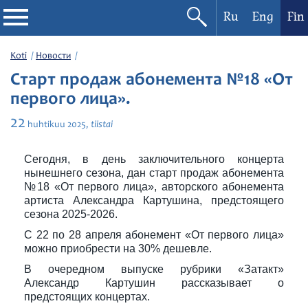
Ru
Eng
Fin
Filharmonia
Koti
Новости
Старт продаж абонемента №18 «От
Konserttikalenteri
первого лица».
22
tiistai
huhtikuu
2025,
Festivaalit
Сегодня, в день заключительного концерта
нынешнего сезона, дан старт продаж абонемента
№18 «От первого лица», авторского абонемента
артиста Александра Картушина, предстоящего
сезона 2025-2026.
С 22 по 28 апреля абонемент «От первого лица»
можно приобрести на 30% дешевле.
В очередном выпуске рубрики «Затакт»
Александр Картушин рассказывает о
предстоящих концертах.