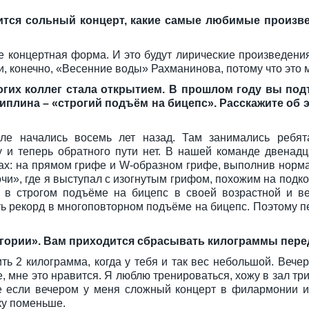
тоится сольный концерт, какие самые любимые произ
не концертная форма. И это будут лирические произведен
 конечно, «Весенние воды» Рахманинова, потому что это м
огих коллег стала открытием. В прошлом году вы под
плина – «строгий подъём на бицепс». Расскажите об э
ле начались восемь лет назад. Там занимались ребята
у и теперь обратного пути нет. В нашей команде двенадц
нах: на прямом грифе и W-образном грифе, выполнив норма
чи», где я выступал с изогнутым грифом, похожим на подко
и в строгом подъёме на бицепс в своей возрастной и ве
ить рекорд в многоповторном подъёме на бицепс. Поэтому
тегории». Вам приходится сбрасывать килограммы пер
ить 2 килограмма, когда у тебя и так вес небольшой. Вече
аете, мне это нравится. Я люблю тренироваться, хожу в зал 
 если вечером у меня сложный концерт в филармонии ил
ку поменьше.