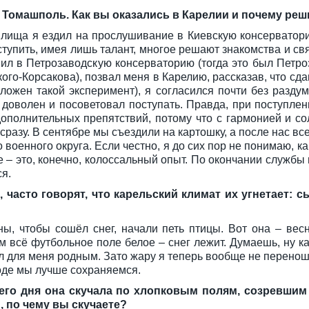
а Томашполь. Как вы оказались в Карелии и почему ре
илища я ездил на прослушивание в Киевскую консерватори
ступить, имея лишь талант, многое решают знакомства и свя
пил в Петрозаводскую консерваторию (тогда это был Пет
го-Корсакова), позвал меня в Карелию, рассказав, что сдава
дложен такой эксперимент), я согласился почти без разд
 доволен и посоветовал поступать. Правда, при поступле
 дополнительных препятствий, потому что с гармонией и с
 сразу. В сентябре мы съездили на картошку, а после нас 
оенного округа. Если честно, я до сих пор не понимаю, как 
 – это, конечно, колоссальный опыт. По окончании службы 
я.
часто говорят, что карельский климат их угнетает: с
ы, чтобы сошёл снег, начали петь птицы. Вот она – вес
м всё футбольное поле белое – снег лежит. Думаешь, ну ка
тал для меня родным. Зато жару я теперь вообще не перено
лоде мы лучше сохраняемся.
его дня она скучала по хлопковым полям, созревши
, по чему вы скучаете?