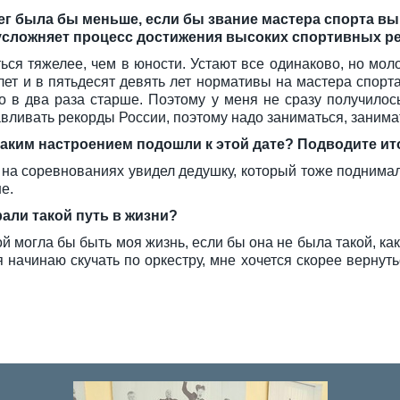
ег была бы меньше, если бы звание мастера спорта вы 
т усложняет процесс достижения высоких спортивных р
ться тяжелее, чем в юности. Устают все одинаково, но м
лет и в пятьдесят девять лет нормативы на мастера спорт
го в два раза старше. Поэтому у меня не сразу получилос
авливать рекорды России, поэтому надо заниматься, занима
С каким настроением подошли к этой дате? Подводите ит
. Я на соревнованиях увидел дедушку, который тоже поднима
е.
рали такой путь в жизни?
ой могла бы быть моя жизнь, если бы она не была такой, как
я начинаю скучать по оркестру, мне хочется скорее вернуть