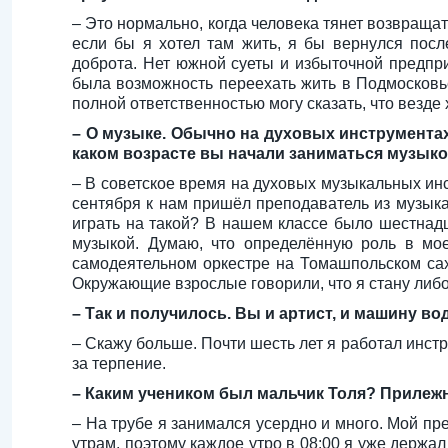
– Это нормально, когда человека тянет возвращат
если бы я хотел там жить, я бы вернулся посл
доброта. Нет южной суеты и избыточной предпри
была возможность переехать жить в Подмосковье
полной ответственностью могу сказать, что везде
– О музыке. Обычно на духовых инструментах
каком возрасте вы начали заниматься музык
– В советское время на духовых музыкальных инс
сентября к нам пришёл преподаватель из музыка
играть на такой? В нашем классе было шестнадц
музыкой. Думаю, что определённую роль в мое
самодеятельном оркестре на Томашпольском сах
Окружающие взрослые говорили, что я стану либо
– Так и получилось. Вы и артист, и машину во
– Скажу больше. Почти шесть лет я работал инстр
за терпение.
– Каким учеником был мальчик Толя? Прилеж
– На трубе я занимался усердно и много. Мой п
утрам, поэтому каждое утро в 08:00 я уже держал