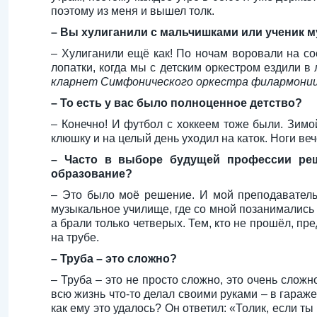
поэтому из меня и вышел толк.
– Вы хулиганили с мальчишками или ученик 
– Хулиганили ещё как! По ночам воровали на сос
лопатки, когда мы с детским оркестром ездили в 
кларнет Симфонического оркестра филармонии
– То есть у вас было полноценное детство?
– Конечно! И футбол с хоккеем тоже были. Зимой
клюшку и на целый день уходил на каток. Ноги веч
– Часто в выборе будущей профессии ре
образование?
– Это было моё решение. И мой преподаватель
музыкальное училище, где со мной позанимались и
а брали только четверых. Тем, кто не прошёл, пре
на трубе.
– Труба – это сложно?
– Труба – это не просто сложно, это очень слож
всю жизнь что-то делал своими руками – в гараже
как ему это удалось? Он ответил: «Толик, если ты