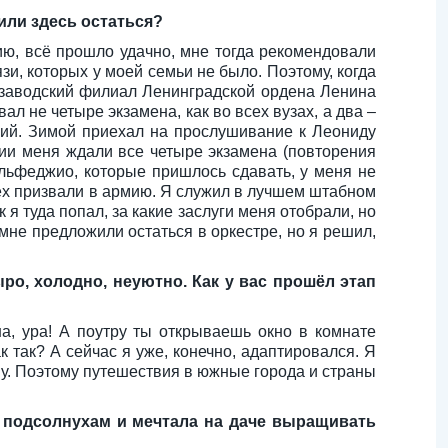
шили здесь остаться?
ю, всё прошло удачно, мне тогда рекомендовали
зи, которых у моей семьи не было. Поэтому, когда
розаводский филиал Ленинградской ордена Ленина
л не четыре экзамена, как во всех вузах, а два –
умий. Зимой приехал на прослушивание к Леониду
нии меня ждали все четыре экзамена (повторения
ольфеджио, которые пришлось сдавать, у меня не
всех призвали в армию. Я служил в лучшем штабном
я туда попал, за какие заслуги меня отобрали, но
мне предложили остаться в оркестре, но я решил,
ыро, холодно, неуютно. Как у вас прошёл этап
на, ура! А поутру ты открываешь окно в комнате
к так? А сейчас я уже, конечно, адаптировался. Я
шу. Поэтому путешествия в южные города и страны
м подсолнухам и мечтала на даче выращивать