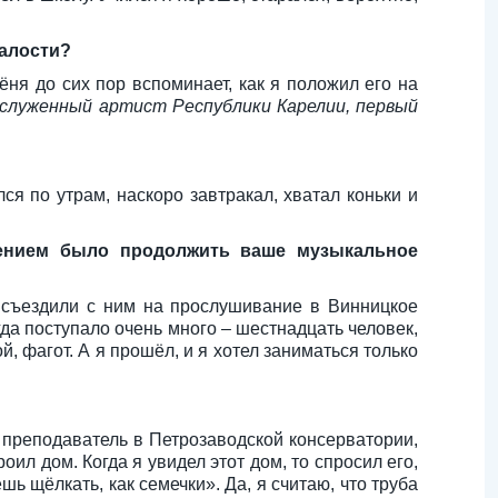
шалости?
ёня до сих пор вспоминает, как я положил его на
аслуженный артист Республики Карелии, первый
ся по утрам, наскоро завтракал, хватал коньки и
ением было продолжить ваше музыкальное
 съездили с ним на прослушивание в Винницкое
гда поступало очень много – шестнадцать человек,
й, фагот. А я прошёл, и я хотел заниматься только
й преподаватель в Петрозаводской консерватории,
ил дом. Когда я увидел этот дом, то спросил его,
шь щёлкать, как семечки». Да, я считаю, что труба