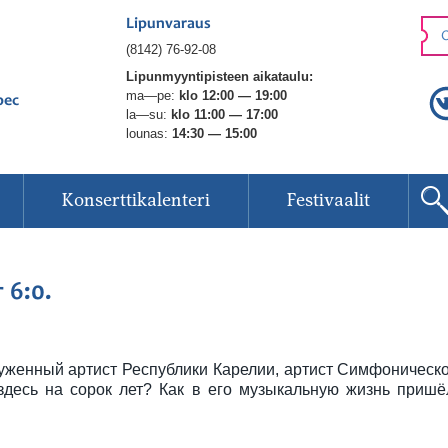
Lipunvaraus
O
(8142) 76-92-08
Lipunmyyntipisteen aikataulu:
ma—pe:
klo 12:00 — 19:00
рес
la—su:
klo 11:00 — 17:00
lounas:
14:30 — 15:00
Konserttikalenteri
Festivaalit
 6:0.
уженный артист Республики Карелии, артист Симфоническо
 здесь на сорок лет? Как в его музыкальную жизнь пришё