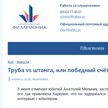
Работа со слушателями
(8142) 77-45-57
tickets@kgfptz.ru
Официальный почтовый ад
info@kgfptz.ru
Filharmonia
Koti
Новости
Труба vs штанга, или победный счёт
3
keskiviikko
kesäkuu
2026,
3 июня отмечает юбилей Анатолий Мельник, засл
его так привлекла Карелия, что он задержался
интервью с юбиляром.