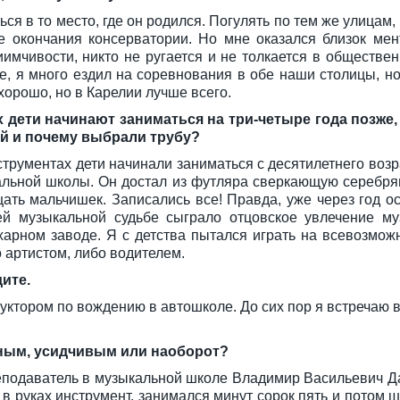
ься в то место, где он родился. Погулять по тем же улицам
е окончания консерватории. Но мне оказался близок мент
имчивости, никто не ругается и не толкается в обществен
, я много ездил на соревнования в обе наши столицы, но
 хорошо, но в Карелии лучше всего.
 дети начинают заниматься на три-четыре года позже, 
ой и почему выбрали трубу?
трументах дети начинали заниматься с десятилетнего возра
льной школы. Он достал из футляра сверкающую серебрян
ать мальчишек. Записались все! Правда, уже через год ос
й музыкальной судьбе сыграло отцовское увлечение му
арном заводе. Я с детства пытался играть на всевозмож
 артистом, либо водителем.
дите.
уктором по вождению в автошколе. До сих пор я встречаю в
ным, усидчивым или наоборот?
реподаватель в музыкальной школе Владимир Васильевич Да
 в руках инструмент, занимался минут сорок пять и потом ш