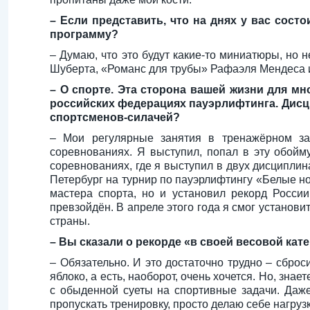
– Если представить, что на днях у вас сос
программу?
– Думаю, что это будут какие-то миниатюры, но 
Шуберта, «Романс для трубы» Рафаэля Мендеса и,
– О спорте. Эта сторона вашей жизни для мн
российских федерациях пауэрлифтинга. Дисци
спортсменов-силачей?
– Мои регулярные занятия в тренажёрном за
соревнованиях. Я выступил, попал в эту обойм
соревнованиях, где я выступил в двух дисципли
Петербург на турнир по пауэрлифтингу «Белые но
мастера спорта, но и установил рекорд Росси
превзойдён. В апреле этого года я смог установ
страны.
– Вы сказали о рекорде «в своей весовой ка
– Обязательно. И это достаточно трудно – сброс
яблоко, а есть, наоборот, очень хочется. Но, зн
с обыденной суеты на спортивные задачи. Даже
пропускать тренировку, просто делаю себе нагруз