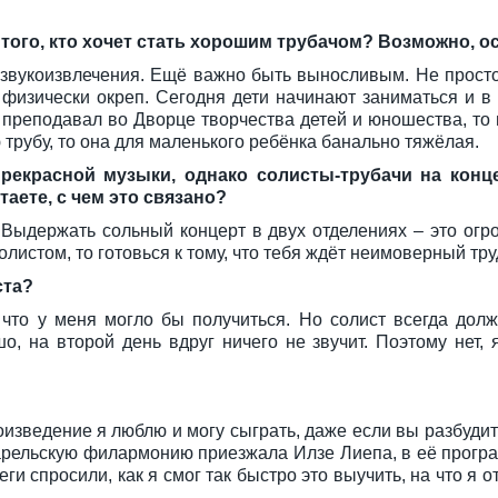
того, кто хочет стать хорошим трубачом? Возможно, 
сс звукоизвлечения. Ещё важно быть выносливым. Не прост
 физически окреп. Сегодня дети начинают заниматься и в
преподавал во Дворце творчества детей и юношества, то 
ю трубу, то она для маленького ребёнка банально тяжёлая.
рекрасной музыки, однако солисты-трубачи на конце
аете, с чем это связано?
 Выдержать сольный концерт в двух отделениях – это ог
олистом, то готовься к тому, что тебя ждёт неимоверный тру
ста?
что у меня могло бы получиться. Но солист всегда долж
о, на второй день вдруг ничего не звучит. Поэтому нет,
изведение я люблю и могу сыграть, даже если вы разбудит
Карельскую филармонию приезжала Илзе Лиепа, в её прогр
и спросили, как я смог так быстро это выучить, на что я о