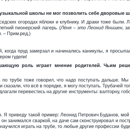
музыкальной школы не мог позволить себе дворовые 
едских огородах яблоки и клубнику. И драки тоже были. Л
летний пионерский лагерь. (
Лёня – это Леонид Янишен, з
.
– Прим.ред.)
, когда пруд замерзал и начинались каникулы, я просыпал
ером гудели!
шающую роль играет мнение родителей. Чьим реш
 по трубе тоже говорил, что надо поступать дальше. Мы
 сказали, что всё в порядке, я могу поступать. Трубачей то
длагали перевестись на другие инструменты: валторну, гобо
но. Я приведу такой пример: Леонид Петрович Буданов, мо
 он занимался сваркой, на даче сам сконструировал и постро
 научился играть на трубе, то любые другие профессии буде