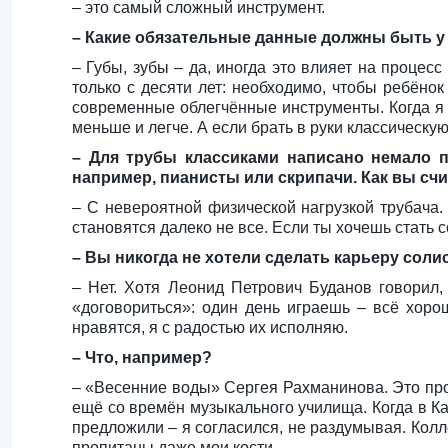
– это самый сложный инструмент.
– Какие обязательные данные должны быть у 
– Губы, зубы – да, иногда это влияет на проце
только с десяти лет: необходимо, чтобы ребёнок
современные облегчённые инструменты. Когда я 
меньше и легче. А если брать в руки классическу
– Для трубы классиками написано немало п
например, пианисты или скрипачи. Как вы счит
– С невероятной физической нагрузкой трубача.
становятся далеко не все. Если ты хочешь стать с
– Вы никогда не хотели сделать карьеру соли
– Нет. Хотя Леонид Петрович Буданов говорил, 
«договориться»: один день играешь – всё хорош
нравятся, я с радостью их исполняю.
– Что, например?
– «Весенние воды» Сергея Рахманинова. Это про
ещё со времён музыкального училища. Когда в 
предложили – я согласился, не раздумывая. Коллег
пропитаны даже мои кости.