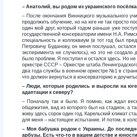
– Анатолий, вы родом из украинского посёлк
– После окончания Винницкого музыкального уч
продолжить обучение, но на юге не так просто по
один мой друг, который годом раньше уже посту
государственной консерватории имени Н.А. Римско
специальность и коллоквиум (в тот год был пре
Петровичу Буданову, он меня послушал, остался
эксперимента не случилось), но это не создало
было проблем. Я поступил и остался здесь. Но не
оркестре СССР – Оркестре штаба Ленинградского в
два года службы в военном оркестре №1 в стране
что должен вернуться в консерваторию и доучитьс
– Люди, которые родились и выросли на юге, 
адаптации к северу?
– Поначалу так и было. Я помню, как ждал весн
общежития, вид из которого был на стадион, а та
живу здесь сорок один год. Карельский климат с
для меня – настоящее испытание. И потом, в хо
– Моя бабушка родом с Украины. До последн
арбузы. Есть что-то в вашем детстве и юности