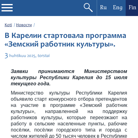
Ru
Eng
Fin
Filharmonia
Koti
Новости
В Карелии стартовала программа
Konserttikalenteri
«Земский работник культуры».
3
torstai
huhtikuu
2025,
Festivaalit
Заявки принимаются Министерством
культуры Республики Карелия до 15 июля
текущего года.
Министерство культуры Республики Карелия
объявило старт конкурсного отбора претендентов
на участие в программе «Земский работник
культуры», направленной на поддержку
работников культуры, которые переезжают на
работу в сельские населенные пункты, рабочие
посёлки, посёлки городского типа и города с
числом жителей до 50 тысяч человек в Республике