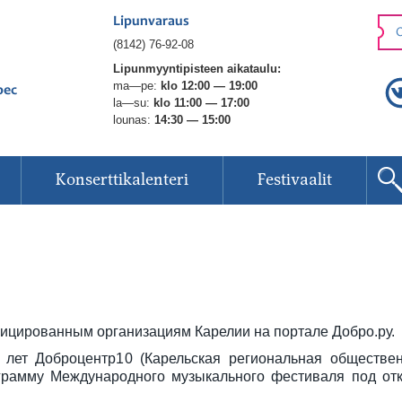
Lipunvaraus
O
(8142) 76-92-08
Lipunmyyntipisteen aikataulu:
ma—pe:
klo 12:00 — 19:00
рес
la—su:
klo 11:00 — 17:00
lounas:
14:30 — 15:00
Konserttikalenteri
Festivaalit
ицированным организациям Карелии на портале Добро.ру.
 лет Доброцентр10 (Карельская региональная обществе
ограмму Международного музыкального фестиваля под от