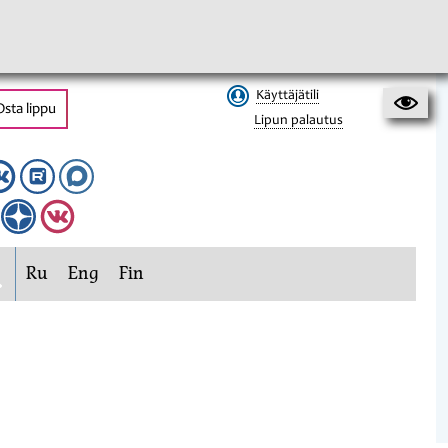
Käyttäjätili
Osta lippu
Lipun palautus
Ru
Eng
Fin