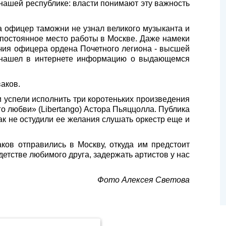
 нашей республике: власти понимают эту важность
 офицер таможни не узнал великого музыканта и
 постоянное место работы в Москве. Даже намеки
личия офицера ордена Почетного легиона - высшей
и нашел в интернете информацию о выдающемся
ваков.
и успели исполнить три коротеньких произведения
го любви» (Libertango) Астора Пьяццолла. Публика
как не остудили ее желания слушать оркестр еще и
ов отправились в Москву, откуда им предстоит
 детстве любимого друга, задержать артистов у нас
Фото Алексея Светова
.Метрика» компании ООО «ЯНДЕКС» (119021, Москва, ул. Льва