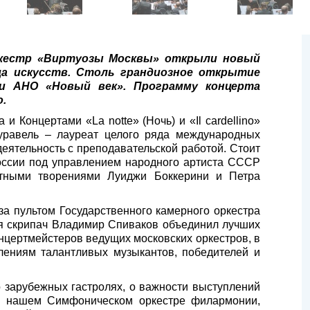
ркестр «Виртуозы Москвы» открыли новый
ца искусств. Столь грандиозное открытие
и АНО «Новый век». Программу концерта
.
 Концертами «La notte» (Ночь) и «Il cardellino»
уравель – лауреат целого ряда международных
еятельность с преподавательской работой. Стоит
России под управлением народного артиста СССР
ртными творениями Луиджи Боккерини и Петра
а пультом Государственного камерного оркестра
ся скрипач Владимир Спиваков объединил лучших
нцертмейстеров ведущих московских оркестров, в
лениям талантливых музыкантов, победителей и
 зарубежных гастролях, о важности выступлений
о нашем Симфоническом оркестре филармонии,