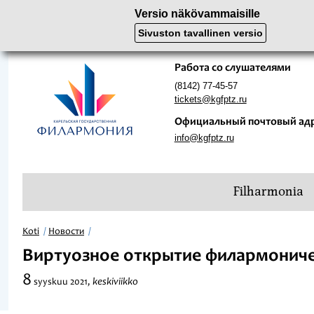
Versio näkövammaisille
Sivuston tavallinen versio
Работа со слушателями
(8142) 77-45-57
tickets@kgfptz.ru
Официальный почтовый ад
info@kgfptz.ru
Filharmonia
Koti
Новости
Виртуозное открытие филармониче
8
keskiviikko
syyskuu
2021,