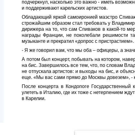
подчеркнул, насколько это важно - иметь возможн
и поддерживают карельских артистов.
Обладающий яркой самоиронией маэстро Спивако
строжайшим образом стал требовать у Владимира
дирижера на то, что сам Спиваков в какой-то ме
награды Франции, не поколебали решимости т
музыканте и прекратил «допрос с пристрастием».
- Я же говорил вам, что мы оба – офицеры, а знач
А потом был концерт, побывать на котором, наве
на бис. Завершилось все тем, что, по словам Вла
не отпускала артистов: и выходы на бис, и объяс
еще. «Мы вас сами прямо до Москвы довезем», - кр
После концерта в Кондопоге Государственный 
улететь в Италию, где их тоже с нетерпением ждут
в Карелии.
Продолжая использовать наш сайт, вы даёте согласие на обра