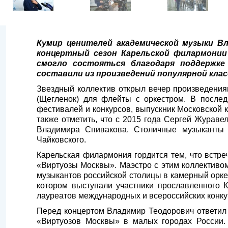
Кумир ценителей академической музыки 
концертный сезон Карельской филармонии
смогло состояться благодаря поддержк
составили из произведений популярной клас
Звездный коллектив открыл вечер произведениями
(Щегленок) для флейты с оркестром. В после
фестивалей и конкурсов, выпускник Московской 
также отметить, что с 2015 года Сергей Журав
Владимира Спивакова. Столичные музыканты 
Чайковского.
Карельская филармония гордится тем, что встр
«Виртуозы Москвы». Маэстро с этим коллективо
музыкантов российской столицы в камерный орке
котором выступали участники прославленного 
лауреатов международных и всероссийских конку
Перед концертом Владимир Теодорович ответил 
«Виртуозов Москвы» в малых городах России