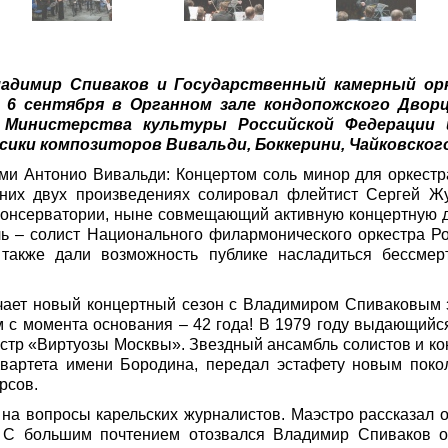
Владимир Спиваков и Государственный камерный о
 6 сентября в Органном зале кондопожского Двор
е Министерства культуры Российской Федерации 
сики композиторов Вивальди, Боккерини, Чайковского
 Антонио Вивальди: Концертом соль минор для оркестра и
дних двух произведениях солировал флейтист Сергей Ж
консерватории, ныне совмещающий активную концертную д
ель – солист Национального филармонического оркестра 
также дали возможность публике насладиться бессме
ечает новый концертный сезон с Владимиром Спиваковым з
м с момента основания – 42 года! В 1979 году выдающий
стр «Виртуозы Москвы». Звездный ансамбль солистов и ко
Квартета имени Бородина, передал эстафету новым поко
рсов.
на вопросы карельских журналистов. Маэстро рассказал о
. С большим почтением отозвался Владимир Спиваков 