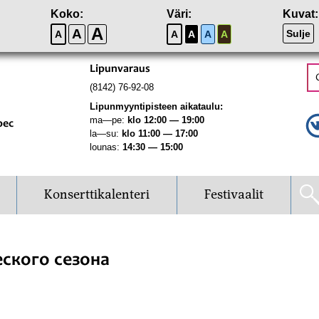
Koko:
Väri:
Kuvat:
A
A
Sulje
A
A
A
A
A
Lipunvaraus
(8142) 76-92-08
Lipunmyyntipisteen aikataulu:
ma—pe:
klo 12:00 — 19:00
рес
la—su:
klo 11:00 — 17:00
lounas:
14:30 — 15:00
Konserttikalenteri
Festivaalit
ского сезона