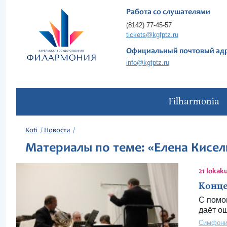
Работа со слушателями
(8142) 77-45-57
tickets@kgfptz.ru
Официальный почтовый ад
info@kgfptz.ru
Filharmonia
Koti
Новости
Материалы по теме: «Елена Кисел
21 lokak
Конце
С помо
даёт о
Симфони