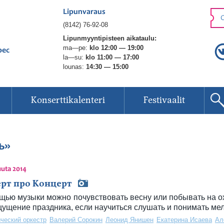
Lipunvaraus
O
(8142) 76-92-08
Lipunmyyntipisteen aikataulu:
ma—pe:
klo 12:00 — 19:00
рес
la—su:
klo 11:00 — 17:00
lounas:
14:30 — 15:00
Konserttikalenteri
Festivaalit
ь»
uuta 2014
рт про Концерт
щью музыки можно почувствовать весну или побывать на о
щущение праздника, если научиться слушать и понимать м
ческий оркестр
Валерий Сорокин
Леонид Янишен
Екатерина Исаева
Ал