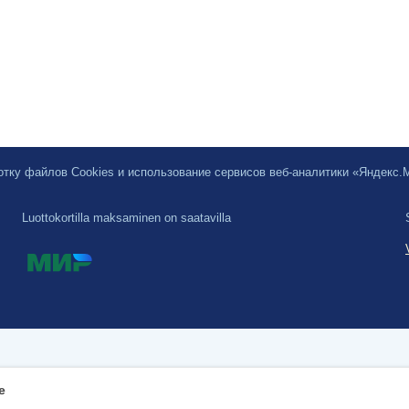
ботку файлов Cookies и использование сервисов веб-аналитики «Яндекс
Luottokortilla maksaminen on saatavilla
e