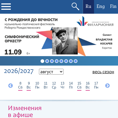
Ru
Eng
Fin
Филармония
Афиша
Фестивали
Абонементы
2026/2027
весь сезон
Новости
6
7
8
9
10
11
12
13
14
15
16
17
18
19
Чт
Пт
Сб
Вс
Пн
Вт
Ср
Чт
Пт
Сб
Вс
Пн
Вт
Ср
Контакты
Изменения
в афише