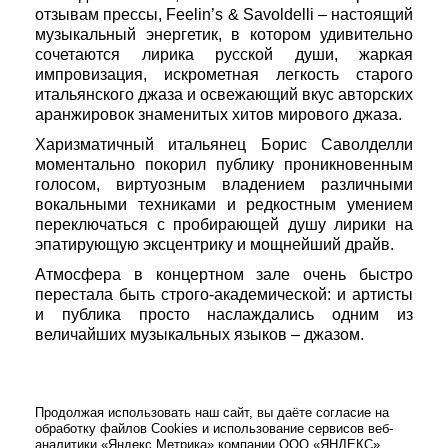
отзывам прессы, Feelin’s & Savoldelli – настоящий
музыкальный энергетик, в котором удивительно
сочетаются лирика русской души, жаркая
импровизация, искрометная легкость старого
итальянского джаза и освежающий вкус авторских
аранжировок знаменитых хитов мирового джаза.
Харизматичный итальянец Борис Саволделли
моментально покорил публику проникновенным
голосом, виртуозным владением различными
вокальными техниками и редкостным умением
переключаться с пробирающей душу лирики на
эпатирующую эксцентрику и мощнейший драйв.
Атмосфера в концертном зале очень быстро
перестала быть строго-академической: и артисты
и публика просто наслаждались одним из
величайших музыкальных языков – джазом.
Продолжая использовать наш сайт, вы даёте согласие на
обработку файлов Cookies и использование сервисов веб-
аналитики «Яндекс.Метрика» компании ООО «ЯНДЕКС»