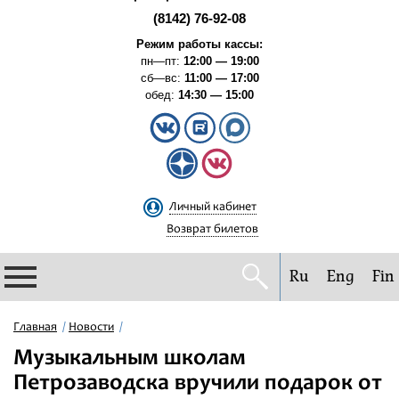
(8142) 76-92-08
Режим работы кассы:
пн—пт:
12:00 — 19:00
сб—вс:
11:00 — 17:00
обед:
14:30 — 15:00
Личный кабинет
Возврат билетов
Ru
Eng
Fin
Филармония
Главная
Новости
Музыкальным школам
Афиша
Петрозаводска вручили подарок от