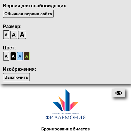
Версия для слабовидящих
Обычная версия сайта
Размер:
A
A
A
Цвет:
A
A
A
A
Изображения:
Выключить
Бронирование билетов