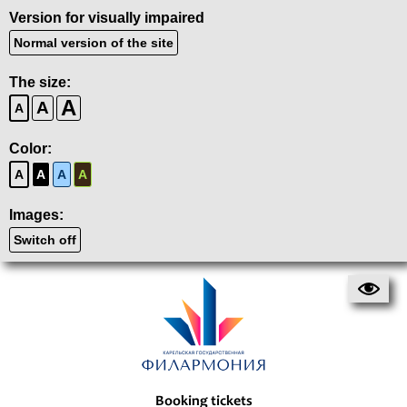
Version for visually impaired
Normal version of the site
The size:
A
A
A
Color:
A
A
A
A
Images:
Switch off
Booking tickets