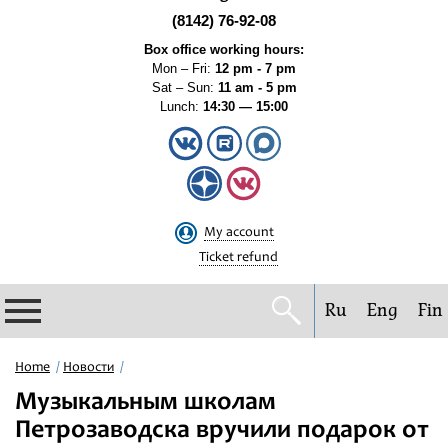
(8142) 76-92-08
Box office working hours:
Mon – Fri:
12 pm - 7 pm
Sat – Sun:
11 am - 5 pm
Lunch:
14:30 — 15:00
My account
Ticket refund
Ru
Eng
Fin
Philharmonic
Home
Новости
Музыкальным школам
Current events
Петрозаводска вручили подарок от