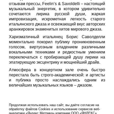
отзывам прессы, Feelin’s & Savoldelli – настоящий
музыкальный энергетик, в котором удивительно
сочетаются лирика русской души, жаркая
импровизация, искрометная легкость старого
итальянского джаза и освежающий вкус авторских
аранжировок знаменитых хитов мирового джаза.
Харизматичный итальянец Борис Саволделли
моментально покорил публику проникновенным
голосом, виртуозным владением различными
вокальными техниками и редкостным умением
переключаться с пробирающей душу лирики на
эпатирующую эксцентрику и мощнейший драйв.
Атмосфера в концертном зале очень быстро
перестала быть строго-академической: и артисты
и публика просто наслаждались одним из
величайших музыкальных языков – джазом.
Продолжая использовать наш сайт, вы даёте согласие на
обработку файлов Cookies и использование сервисов веб-
аналитики «Яндекс.Метрика» компании ООО «ЯНДЕКС»