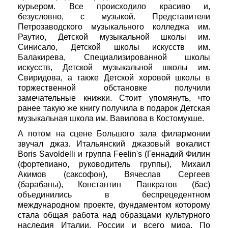
курьером. Все происходило красиво и,
безусловно, с музыкой. Представители
Петрозаводского музыкального колледжа им.
Раутио, Детской музыкальной школы им.
Синисало, Детской школы искусств им.
Балакирева, Специализированной школы
искусств, Детской музыкальной школы им.
Свиридова, а также Детской хоровой школы в
торжественной обстановке получили
замечательные книжки. Стоит упомянуть, что
ранее такую же книгу получила в подарок Детская
музыкальная школа им. Вавилова в Костомукше.
А потом на сцене Большого зала филармонии
звучал джаз. Итальянский джазовый вокалист
Boris Savoldelli и группа Feelin's (Геннадий Филин
(фортепиано, руководитель группы), Михаил
Акимов (саксофон), Вячеслав Сергеев
(барабаны), Константин Панкратов (бас)
объединились в беспрецедентном
международном проекте, фундаментом которому
стала общая работа над образцами культурного
наследия Италии, России и всего мира. По