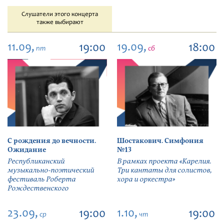
Слушатели этого концерта
также выбирают
11.09,
19.09,
19:00
18:00
пт
сб
С рождения до вечности.
Шостакович. Симфония
Ожидание
№13
Республиканский
В рамках проекта «Карелия.
музыкально-поэтический
Три кантаты для солистов,
фестиваль Роберта
хора и оркестра»
Рождественского
23.09,
1.10,
19:00
19:00
ср
чт