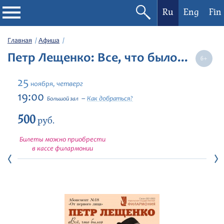
Ru
Eng
Fin
Филармония
Главная
Афиша
Петр Лещенко: Все, что было...
Афиша
25
четверг
ноября,
Фестивали
19:00
Как добраться?
Большой зал
500
Абонементы
руб.
Билеты можно приобрести
Новости
в кассе филармонии
Контакты