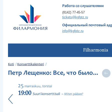
Работа со слушателями
(8142) 77-45-57
tickets@kgfptz.ru
Официальный почтовый ад
info@kgfptz.ru
Filharmonia
Koti
Konserttikalenteri
Петр Лещенко: Все, что было...
25
torstai
marraskuu,
19:00
Suuri konserttisali
Miten pääsee?