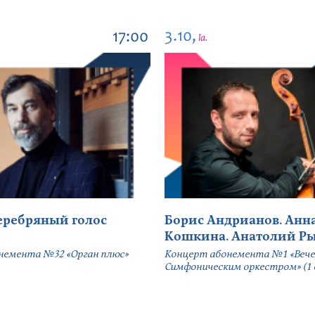
3.10,
17:00
la.
серебряный голос
Борис Андрианов. Анн
Кошкина. Анатолий Р
немента №32 «Орган плюс»
Концерт абонемента №1 «Вече
Симфоническим оркестром» (1 