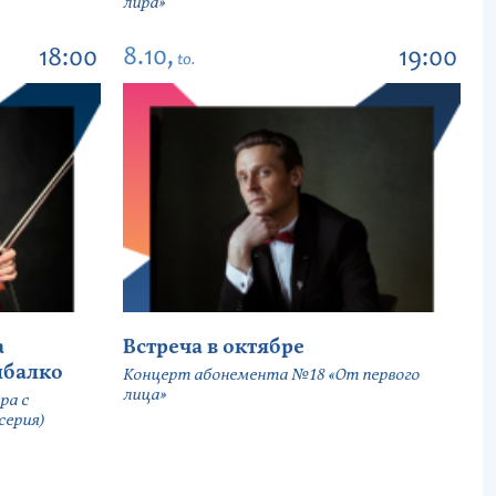
лира»
8.10,
18:00
19:00
to.
а
Встреча в октябре
ыбалко
Концерт абонемента №18 «От первого
лица»
ра с
серия)