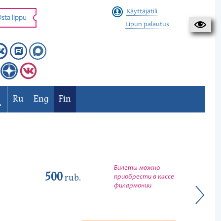
Käyttäjätili
sta lippu
Lipun palautus
Ru
Eng
Fin
Билеты можно
500
rub.
приобрести в кассе
филармонии