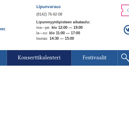
Lipunvaraus
O
(8142) 76-92-08
Lipunmyyntipisteen aikataulu:
ma—pe:
klo 12:00 — 19:00
рес
la—su:
klo 11:00 — 17:00
lounas:
14:30 — 15:00
Konserttikalenteri
Festivaalit