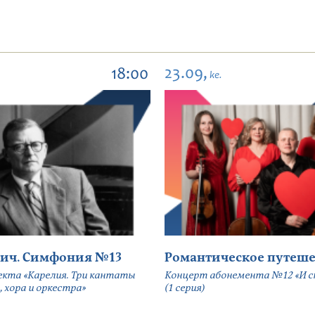
23.09,
18:00
ke.
ич. Симфония №13
Романтическое путеше
екта «Карелия. Три кантаты
Концерт абонемента №12 «И сн
, хора и оркестра»
(1 серия)