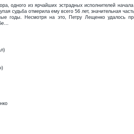
ра, одного из ярчайших эстрадных исполнителей начала
ая судьба отмерила ему всего 56 лет, значительная част
ые годы. Несмотря на это, Петру Лещенко удалось пр
ебе…
л)
н)
нко