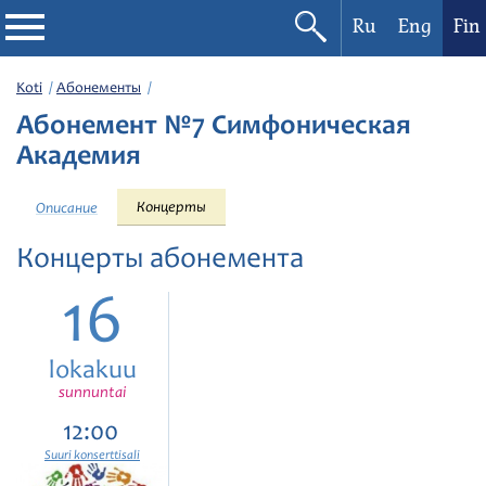
Ru
Eng
Fin
Filharmonia
Koti
Абонементы
Абонемент №7 Симфоническая
Konserttikalenteri
Академия
Festivaalit
Концерты
Описание
Концерты абонемента
16
lokakuu
sunnuntai
12:00
Suuri konserttisali