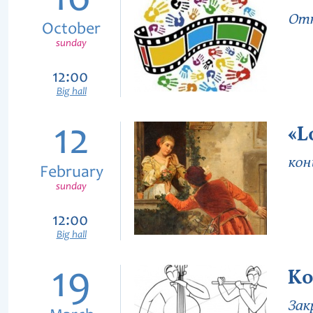
16
Отк
October
sunday
12:00
Big hall
12
«L
кон
February
sunday
12:00
Big hall
19
Ко
Зак