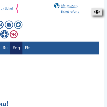
My account
uy ticket
Ticket refund
Ru
Eng
Fin
ма!