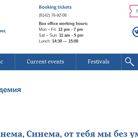
Booking tickets
B
(8142) 76-92-08
Box office working hours:
Mon – Fri:
12 pm - 7 pm
рес
Sat – Sun:
11 am - 5 pm
Lunch:
14:30 — 15:00
ic
Current events
Festivals
демия
нема, Синема, от тебя мы без у