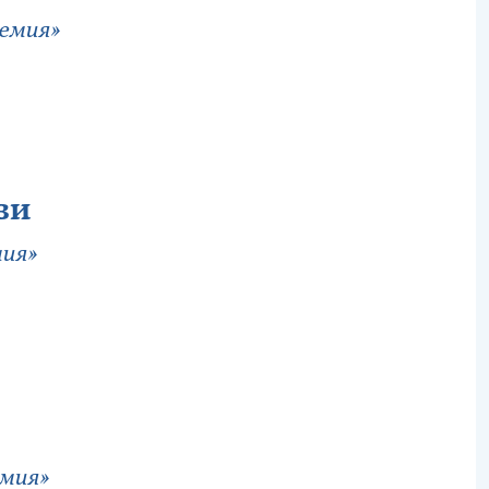
емия»
ви
ия»
мия»