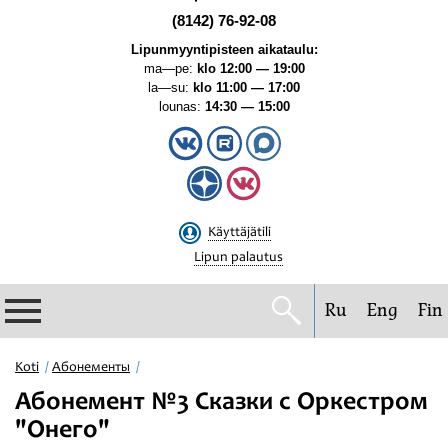
(8142) 76-92-08
Lipunmyyntipisteen aikataulu:
ma—pe:
klo 12:00 — 19:00
la—su:
klo 11:00 — 17:00
lounas:
14:30 — 15:00
Käyttäjätili
Lipun palautus
Ru
Eng
Fin
Filharmonia
Koti
Абонементы
Абонемент №3 Сказки с Оркестром
Konserttikalenteri
"Онего"