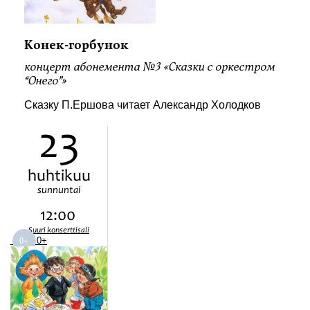
Конек-горбунок
концерт абонемента №3 «Сказки с оркестром
“Онего”»
Сказку П.Ершова читает Александр Холодков
23
huhtikuu
sunnuntai
12:00
Suuri konserttisali
0+