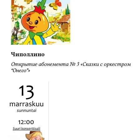
Чиполлино
Открытие абонемента № 3 «Сказки с оркестром
“Онего”»
13
marraskuu
sunnuntai
12:00
Suuri konserttisali