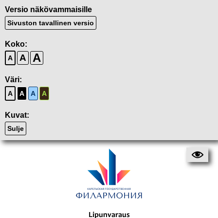
Versio näkövammaisille
Sivuston tavallinen versio
Koko:
A
A
A
Väri:
A
A
A
A
Kuvat:
Sulje
Lipunvaraus