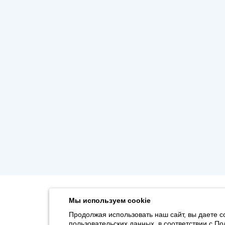
Мы используем cookie
Продолжая использовать наш сайт, вы даете с
пользовательских данных, в соответствии с
По