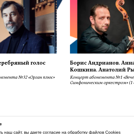
серебряный голос
Борис Андрианов. Анн
Кошкина. Анатолий Р
немента №32 «Орган плюс»
Концерт абонемента №1 «Вече
Симфоническим оркестром» (1 
ботку файлов Cookies и использование сервисов веб-аналитики «Яндекс
e
ь наш сайт, вы даете согласие на обработку файлов Cookies
Luottokortilla maksaminen on saatavilla