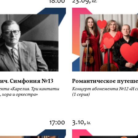
23.09,
18:00
ke.
ич. Симфония №13
Романтическое путеше
екта «Карелия. Три кантаты
Концерт абонемента №12 «И сн
, хора и оркестра»
(1 серия)
3.10,
17:00
la.