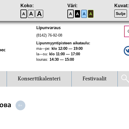
Koko:
Väri:
Kuvat:
A
A
Sulje
A
A
A
A
A
Lipunvaraus
(8142) 76-92-08
Lipunmyyntipisteen aikataulu:
ma—pe:
klo 12:00 — 19:00
рес
la—su:
klo 11:00 — 17:00
lounas:
14:30 — 15:00
Konserttikalenteri
Festivaalit
лова