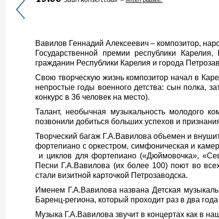
Suuri konserttisali
Miten pääsee?
Вавилов Геннадий Алексеевич – композитор, наро
Государственной премии республики Карелия, 
гражданин Республики Карелия и города Петрозав
Свою творческую жизнь композитор начал в Каре
непростые годы военного детства: сын полка, 
конкурс в 36 человек на место).
Талант, необычная музыкальность молодого ком
позвонили добиться больших успехов и признани
Творческий багаж Г.А.Вавилова объемен и внушит
фортепиано с оркестром, симфоническая и камер
и циклов для фортепиано («Дюймовочка», «Сев
Песни Г.А.Вавилова (их более 100) поют во вс
стали визитной карточкой Петрозаводска.
Именем Г.А.Вавилова названа Детская музыкаль
Баренц-региона, который проходит раз в два года
Музыка Г.А.Вавилова звучит в концертах как в на