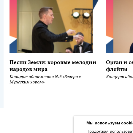
Песни Земли: хоровые мелодии
Орган и 
народов мира
флейты
Концерт абонемента №6 «Вечера с
Концерт або
Мужским хором»
Продолжая использовать наш сайт, вы даёте согласие на обра
Толстого, 16) в соответствии с
Политикой конфиденциальности
.
Мы используем cooki
© 2026, Karjalan valtionfilharmonia
Продолжая использоват