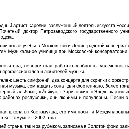
дный артист Карелии, заслуженный деятель искусств Росси
Почетный доктор Петрозаводского государственного уни
одска.
лии после учебы в Московской и Ленинградской консервато
затем Музыкальное училище при Московской консерватории
позитора, невероятная работоспособность, увлеченност
я профессионалов и любителей музыки.
елен: шесть симфоний, два концерта для скрипки с оркестр
ная музыка, семнадцать сонат для фортепиано, более трид
ерный альбом», «Йойку», «Зарисовки», «Этюды-картины»
ех районах республики, они любимы и популярны. Песни о
ная школа в г.Костомукша, его имя носит и Международны
 в Костомукше с 2002 года.
шей стране, так и за рубежом, записана в Золотой фонд рад