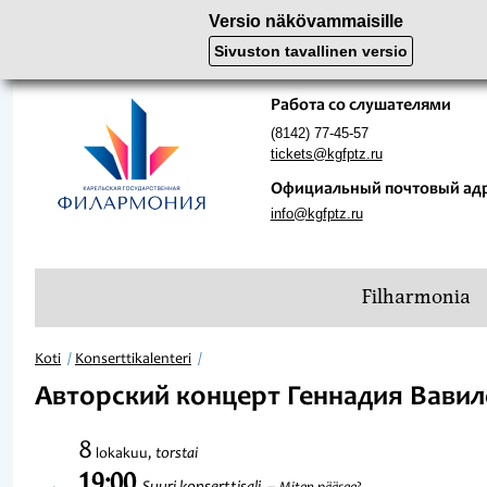
Versio näkövammaisille
Sivuston tavallinen versio
Работа со слушателями
(8142) 77-45-57
tickets@kgfptz.ru
Официальный почтовый ад
info@kgfptz.ru
Filharmonia
Koti
Konserttikalenteri
Авторский концерт Геннадия Вави
8
torstai
lokakuu,
19:00