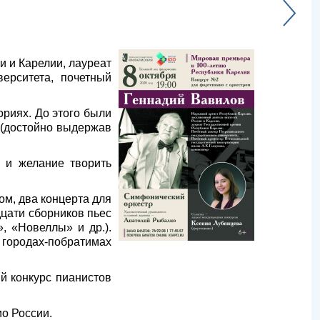
и и Карелии, лауреат
верситета, почетный
риях. До этого были
 (достойно выдержав
ь и желание творить
ом, два концерта для
цати сборников пьес
, «Новеллы» и др.).
 городах-побратимах
й конкурс пианистов
ио России.