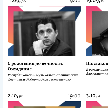
11.09,
19.09,
19:00
pe.
la.
С рождения до вечности.
Шостаков
Ожидание
В рамках про
для солистов
Республиканский музыкально-поэтический
фестиваль Роберта Рождественского
2.10,
3.10,
19:00
pe.
la.