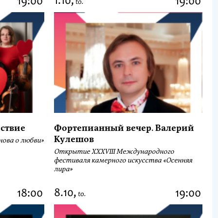
1.10,
19:00
19:00
to.
ствие
Фортепианный вечер. Валерий
Кулешов
ова о любви»
Открытие ХХХVIII Международного
фестиваля камерного искусства «Осенняя
лира»
8.10,
18:00
19:00
to.