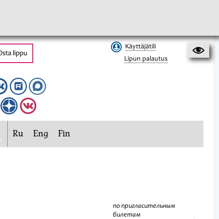
Käyttäjätili
Osta lippu
Lipun palautus
Ru
Eng
Fin
по пригласительным
билетам