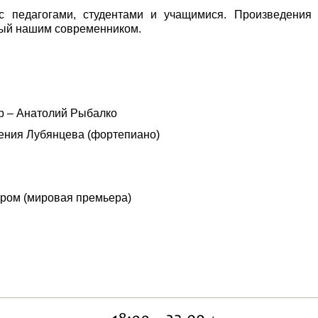
с педагогами, студентами и учащимися. Произведения
ный нашим современником.
р – Анатолий Рыбалко
ения Лубянцева (фортепиано)
тром (мировая премьера)