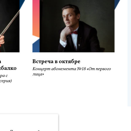
а
Встреча в октябре
ыбалко
Концерт абонемента №18 «От первого
лица»
ра с
серия)
.Метрика» компании ООО «ЯНДЕКС» (119021, Москва, ул. Льва
Sivuston kehittäminen: