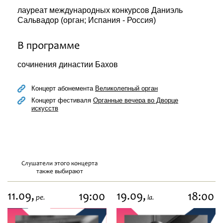
лауреат международных конкурсов Даниэль
Сальвадор (орган; Испания - Россия)
В программе
сочинения династии Бахов
Концерт абонемента
Великолепный орган
Концерт фестиваля
Органные вечера во Дворце
искусств
Слушатели этого концерта
также выбирают
11.09,
19.09,
19:00
18:00
pe.
la.