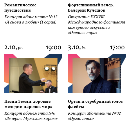
Романтическое
Фортепианный вечер.
путешествие
Валерий Кулешов
Концерт абонемента №12
Открытие ХХХVIII
«И снова о любви» (1 серия)
Международного фестиваля
камерного искусства
«Осенняя лира»
2.10,
3.10,
19:00
17:00
pe.
la.
Песни Земли: хоровые
Орган и серебряный голос
мелодии народов мира
флейты
Концерт абонемента №6
Концерт абонемента №32
«Вечера с Мужским хором»
«Орган плюс»