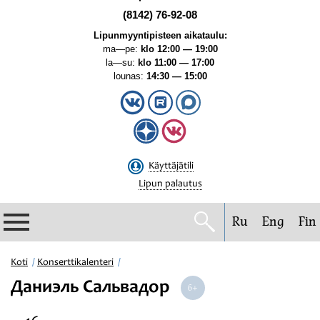
(8142) 76-92-08
Lipunmyyntipisteen aikataulu:
ma—pe:
klo 12:00 — 19:00
la—su:
klo 11:00 — 17:00
lounas:
14:30 — 15:00
Käyttäjätili
Lipun palautus
Ru
Eng
Fin
Filharmonia
Koti
Konserttikalenteri
Даниэль Сальвадор
Konserttikalenteri