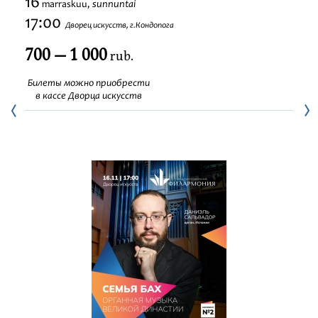
16
sunnuntai
marraskuu,
Festivaalit
17:00
Дворец искусств, г.Кондопога
700 — 1 000
rub.
Билеты можно приобрести
в кассе Дворца искусств