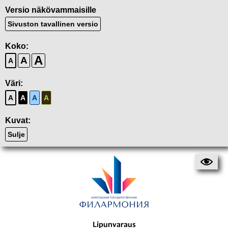
Versio näkövammaisille
Sivuston tavallinen versio
Koko:
A
A
A
Väri:
A
A
A
A
Kuvat:
Sulje
Lipunvaraus