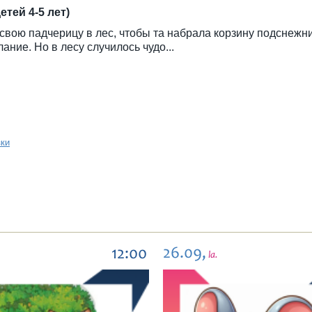
детей 4-5 лет)
вою падчерицу в лес, чтобы та набрала корзину подснежн
ание. Но в лесу случилось чудо...
зки
26.09,
12:00
la.