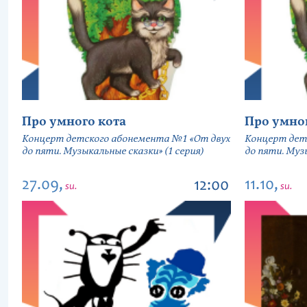
Про умного кота
Про умно
Концерт детского абонемента №1 «От двух
Концерт дет
до пяти. Музыкальные сказки» (1 серия)
до пяти. Музы
27.09,
11.10,
12:00
su.
su.