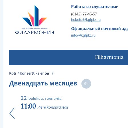
Работа со слушателями
(8142) 77-45-57
tickets@kgfptz.ru
Официальный почтовый ад
info@kgfptz.ru
Filharmonia
Koti
Konserttikalenteri
Двенадцать месяцев
22
sunnuntai
joulukuu,
11:00
Pieni konserttisali