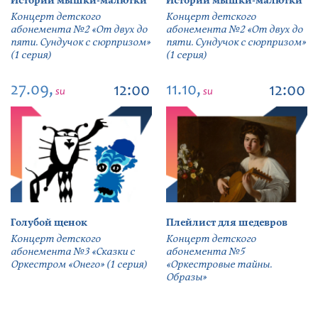
Истории мышки-малютки
Истории мышки-малютки
Концерт детского
Концерт детского
абонемента №2 «От двух до
абонемента №2 «От двух до
пяти. Сундучок с сюрпризом»
пяти. Сундучок с сюрпризом»
(1 серия)
(1 серия)
27.09,
11.10,
12:00
12:00
su
su
Голубой щенок
Плейлист для шедевров
Концерт детского
Концерт детского
абонемента №3 «Сказки с
абонемента №5
Оркестром «Онего» (1 серия)
«Оркестровые тайны.
Образы»