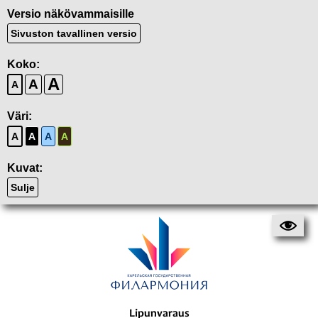
Versio näkövammaisille
Sivuston tavallinen versio
Koko:
A
A
A
Väri:
A
A
A
A
Kuvat:
Sulje
Lipunvaraus