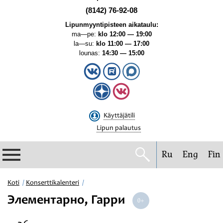
(8142) 76-92-08
Lipunmyyntipisteen aikataulu:
ma—pe:
klo 12:00 — 19:00
la—su:
klo 11:00 — 17:00
lounas:
14:30 — 15:00
Käyttäjätili
Lipun palautus
Ru
Eng
Fin
Filharmonia
Koti
Konserttikalenteri
Элементарно, Гарри
Konserttikalenteri