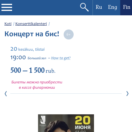
Ru
Eng
Fin
Filharmonia
Koti
Konserttikalenteri
Концерт на бис!
Konserttikalenteri
20
tiistai
kesäkuu,
Festivaalit
19:00
How to get?
Большой зал
500 — 1 500
rub.
Билеты можно приобрести
в кассе филармонии