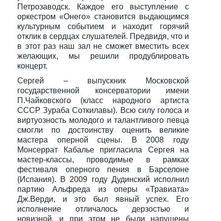
Петрозаводск. Каждое его выступление с
оркестром «Онего» становится выдающимся
культурным событием и находит горячий
отклик в сердцах слушателей. Предвидя, что и
в этот раз наш зал не сможет вместить всех
желающих, мы решили продублировать
концерт.
Сергей – выпускник Московской
государственной консерватории имени
П.Чайковского (класс народного артиста
СССР Зураба Соткилавы). Всю силу голоса и
виртуозность молодого и талантливого певца
смогли по достоинству оценить великие
мастера оперной сцены. В 2008 году
Монсеррат Кабалье пригласила Сергея на
мастер-классы, проводимые в рамках
фестиваля оперного пения в Барселоне
(Испания). В 2009 году Дудинский исполнил
партию Альфреда из оперы «Травиата»
Дж.Верди, и это был явный успех. Его
исполнение отличалось дерзостью и
новизной, и при этом не были нарушены