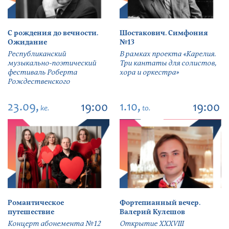
С рождения до вечности.
Шостакович. Симфония
Ожидание
№13
Республиканский
В рамках проекта «Карелия.
музыкально-поэтический
Три кантаты для солистов,
фестиваль Роберта
хора и оркестра»
Рождественского
23.09,
1.10,
19:00
19:00
ke.
to.
Романтическое
Фортепианный вечер.
путешествие
Валерий Кулешов
Концерт абонемента №12
Открытие ХХХVIII