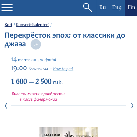
Ru
Eng
Fin
Filharmonia
Koti
Konserttikalenteri
Перекрёсток эпох: от классики до
Konserttikalenteri
джаза
Festivaalit
14
perjantai
marraskuu,
19:00
How to get?
Большой зал
1 600 — 2 500
rub.
Билеты можно приобрести
в кассе филармонии