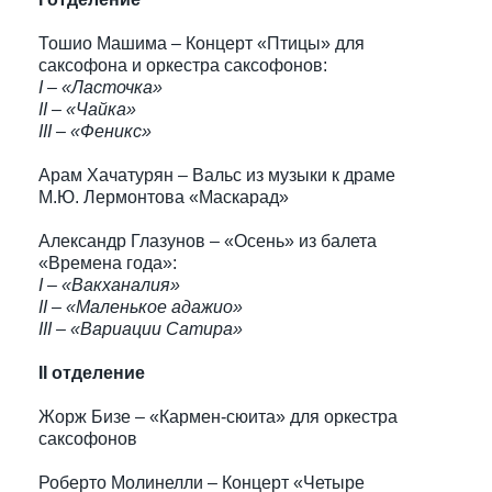
Тошио Машима – Концерт «Птицы» для
саксофона и оркестра саксофонов:
I – «Ласточка»
II – «Чайка»
III – «Феникс»
Арам Хачатурян – Вальс из музыки к драме
М.Ю. Лермонтова «Маскарад»
Александр Глазунов – «Осень» из балета
«Времена года»:
I – «Вакханалия»
II – «Маленькое адажио»
III – «Вариации Сатира»
II отделение
Жорж Бизе – «Кармен-сюита» для оркестра
саксофонов
Роберто Молинелли – Концерт «Четыре