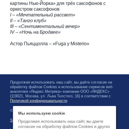
картины Нью-Йорка» для трёх саксофонов с
оркестром саксофонов
I – «Мечтательный рассвет»
II – «Танго клуб»
III – «Сентиментальный вечер»
IV – «Ночь на Бродвее»
Астор Пьяццолла – «Fuga y Misterio»
Продолжая использовать наш сайт, вы даёте согласие на
обработку файлов Cookies и использование сервисов веб-
аналитики «Яндекс.Метрика» компании ООО «ЯНДЕКС»
(119021, Москва, ул. Льва Толстого, 16) в соответствии с
Политикой конфиденциальности
.
© 2026, Karjalan valtionfilharmonia
Мы используем cookie
Sivuston kartta
Продолжая использовать наш сайт, вы даете
согласие на обработку файлов Cookies и других