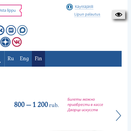
Käyttäjätili
sta lippu
Lipun palautus
Ru
Eng
Fin
Билеты можно
800 — 1 200
rub.
приобрести в кассе
Дворца искусств