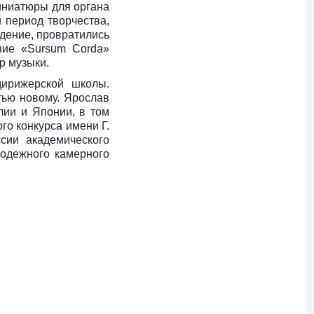
Миниатюры для органа
 период творчества,
едение, провратились
ние «Sursum Corda»
р музыки.
дирижерской школы.
тью новому. Ярослав
лии и Японии, в том
о конкурса имени Г.
сии академического
лодежного камерного