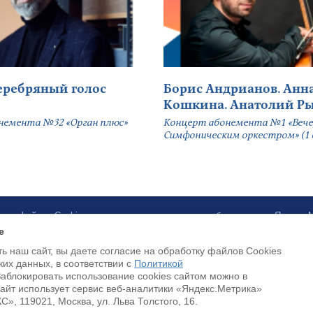
серебряный голос
Борис Андрианов. Анн
Кошкина. Анатолий Р
немента №32 «Орган плюс»
Концерт абонемента №1 «Вече
Симфоническим оркестром» (1 
ботку файлов Cookies и использование сервисов веб-аналитики «Яндекс
e
ь наш сайт, вы даете согласие на обработку файлов Cookies
Luottokortilla maksaminen on saatavilla
ких данных, в соответствии с
Политикой
Заблокировать использование cookies сайтом можно в
Cайт использует сервис веб-аналитики «Яндекс.Метрика»
, 119021, Москва, ул. Льва Толстого, 16.