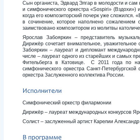
Сын органиста, Эдвард Элгар в молодости и сам 
и симфонического оркестра «Sospiri» (Вздохи»)
когда его композиторский почерк уже сложился. 
в сочинение, которое наполнено сожалением 
заимствовано композитором из молитвы католиче
Ярослав Забояркин – представитель музыкаль
Дирижёр сочетает внимательное, уважительное 
Забояркин – лауреат и дипломант международны
числе – лауреат одного из старейших и самых п
Фительберга в Катовице. С 2011 года по на
симфонического оркестра Санкт-Петербургской
оркестра Заслуженного коллектива России.
Исполнители
Симфонический оркестр филармонии
Дирижёр – лауреат международных конкурсов Яро
Солист – заслуженный артист Карелии Александр
В программе