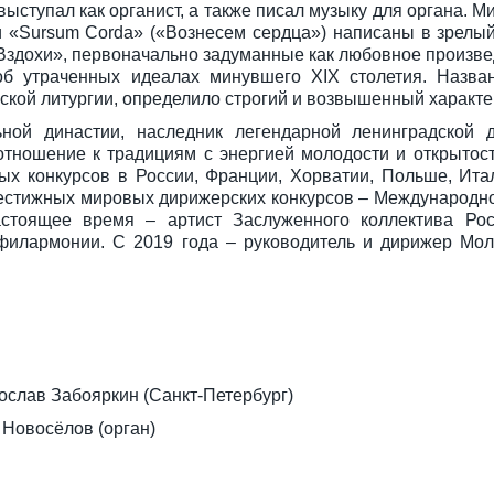
выступал как органист, а также писал музыку для органа. 
 и «Sursum Corda» («Вознесем сердца») написаны в зрелый
«Вздохи», первоначально задуманные как любовное произв
об утраченных идеалах минувшего XIX столетия. Назва
ской литургии, определило строгий и возвышенный характе
ной династии, наследник легендарной ленинградской 
отношение к традициям с энергией молодости и открытос
х конкурсов в России, Франции, Хорватии, Польше, Ита
рестижных мировых дирижерских конкурсов – Международног
стоящее время – артист Заслуженного коллектива Рос
 филармонии. С 2019 года – руководитель и дирижер Мо
слав Забояркин (Санкт-Петербург)
 Новосёлов (орган)