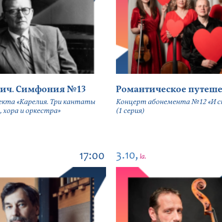
ич. Симфония №13
Романтическое путеше
екта «Карелия. Три кантаты
Концерт абонемента №12 «И сн
, хора и оркестра»
(1 серия)
3.10,
17:00
la.