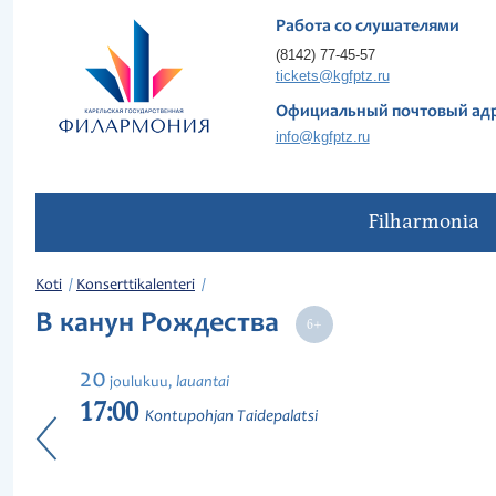
Работа со слушателями
(8142) 77-45-57
tickets@kgfptz.ru
Официальный почтовый ад
info@kgfptz.ru
Filharmonia
Koti
Konserttikalenteri
В канун Рождества
20
lauantai
joulukuu,
17:00
Kontupohjan Taidepalatsi