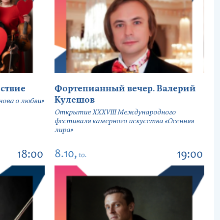
ствие
Фортепианный вечер. Валерий
Кулешов
ова о любви»
Открытие ХХХVIII Международного
фестиваля камерного искусства «Осенняя
лира»
8.10,
18:00
19:00
to.