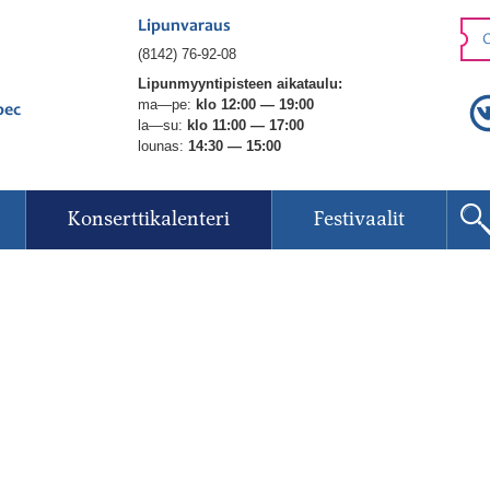
Lipunvaraus
O
(8142) 76-92-08
Lipunmyyntipisteen aikataulu:
ma—pe:
klo 12:00 — 19:00
рес
la—su:
klo 11:00 — 17:00
lounas:
14:30 — 15:00
Konserttikalenteri
Festivaalit