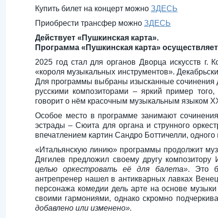
Купить билет на концерт можно
ЗДЕСЬ
Приобрести трансфер можно
ЗДЕСЬ
Действует «Пушкинская карта».
Программа «Пушкинская карта» осуществляетс
2025 год стал для органов Дворца искусств г.
«короля музыкальных инструментов». Декабрьски
Для программы выбраны изысканные сочинения дл
русскими композиторами – яркий пример того, 
говорит о нём красочным музыкальным языком X
Особое место в программе занимают сочинения 
эстрады – Сюита для органа и струнного оркест
впечатлением картин Сандро Боттичелли, одного
«Итальянскую линию» программы продолжит музы
Дягилев предложил своему другу композитору 
целью оркестровать её для балета»
. Это 
антрепренер нашел в антикварных лавках Венец
персонажа комедии дель арте на основе музыки 
своими гармониями, однако скромно подчеркива
добавлено или изменено».