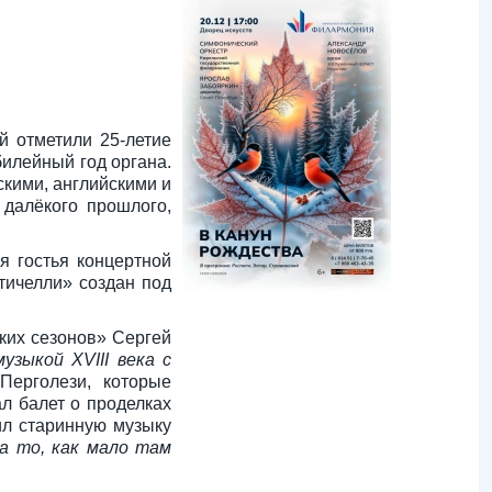
й отметили 25-летие
илейный год органа.
кими, английскими и
 далёкого прошлого,
я гостья концертной
тичелли» создан под
ких сезонов» Сергей
узыкой XVIII века с
Перголези, которые
л балет о проделках
ил старинную музыку
 а то, как мало там