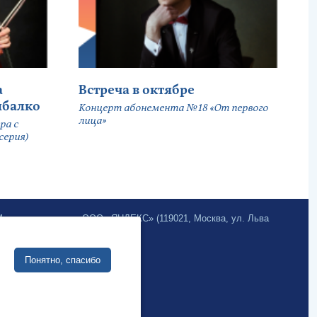
а
Встреча в октябре
ыбалко
Концерт абонемента №18 «От первого
лица»
ра с
серия)
.Метрика» компании ООО «ЯНДЕКС» (119021, Москва, ул. Льва
Sivuston kehittäminen:
Понятно, спасибо
Verkkoliiketoimintajärjestelmä