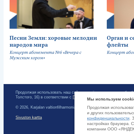
Песни Земли: хоровые мелодии
Орган и 
народов мира
флейты
Концерт абонемента №6 «Вечера с
Концерт або
Мужским хором»
Продолжая использовать наш сайт, вы даёте согласие на обра
Толстого, 16) в соответствии с
Политикой конфиденциальности
.
Мы используем cooki
© 2026, Karjalan valtionfilharmonia
Продолжая использоват
и других пользовательс
Sivuston kartta
конфиденциальности
. 
настройках браузера. 
компании ООО «ЯНДЕКС»