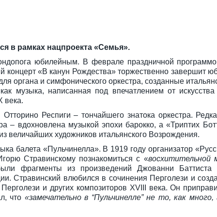
я в рамках нацпроекта «Семья».
 Кондопога юбилейным. В феврале праздничной программо
й концерт «В канун Рождества» торжественно завершит юб
я органа и симфонического оркестра, созданные итальянс
как музыка, написанная под впечатлением от искусства
X века.
Отторино Респиги – тончайшего знатока оркестра. Редка
ра – вдохновлена музыкой эпохи барокко, а «Триптих Бот
 из величайших художников итальянского Возрождения.
ка балета «Пульчинелла». В 1919 году организатор «Русс
Игорю Стравинскому познакомиться с «
восхитительной м
были фрагменты из произведений Джованни Баттиста 
ии. Стравинский влюбился в сочинения Перголези и созда
Перголези и других композиторов XVIII века. Он приправ
л, что
«замечательно в “Пульчинелле” не то, как много,