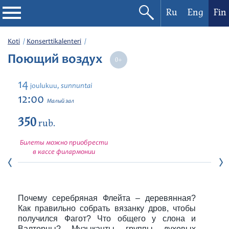
Ru
Eng
Fin
Filharmonia
Koti
Konserttikalenteri
Поющий воздух
Konserttikalenteri
14
sunnuntai
joulukuu,
Festivaalit
12:00
Малый зал
350
rub.
Билеты можно приобрести
в кассе филармонии
Почему серебряная Флейта – деревянная?
Как правильно собрать вязанку дров, чтобы
получился Фагот? Что общего у слона и
Валторны? Музыканты группы духовых