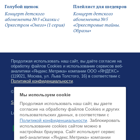
Голубой щенок
Плейлист для шедевров
Концерт детского
Концерт детского
абонемента №3 «Сказки с
абонемента №5
Оркестром «Онего» (1 серия)
«Оркестровые тайны.
Образы»
Продолжая использовать наш сайт, вы даёте согласие на
обработку файлов Cookies и использование сервисов веб-
аналитики «Яндекс.Метрика» компании ООО «ЯНДЕКС»
(119021, Москва, ул. Льва Толстого, 16) в соответствии с
Политикой конфиденциальности
.
© 2026, Karjalan valtionfilharmonia
Мы используем cookie
Sivuston kartta
Продолжая использовать наш сайт, вы даете
согласие на обработку файлов Cookies и других
Luottokortilla maksaminen on saatavilla
пользовательских данных, в соответствии с
Политикой конфиденциальности
. Заблокировать
использование cookies сайтом можно в
настройках браузера. Cайт использует сервис
веб-аналитики «Яндекс.Метрика» компании