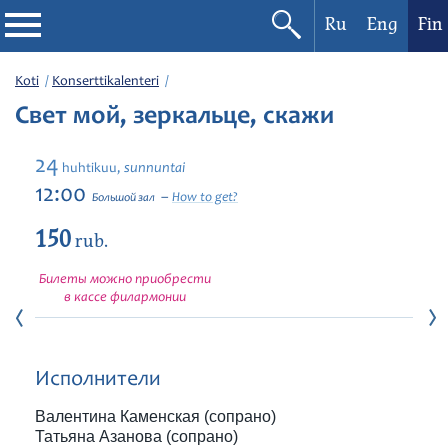
Ru
Eng
Fin
Filharmonia
Koti
Konserttikalenteri
Свет мой, зеркальце, скажи
Konserttikalenteri
24
sunnuntai
huhtikuu,
Festivaalit
12:00
How to get?
Большой зал
150
rub.
Билеты можно приобрести
в кассе филармонии
Исполнители
Валентина Каменская (сопрано)
Татьяна Азанова (сопрано)