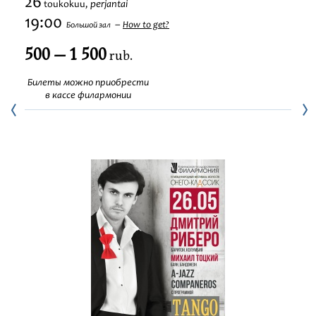
26
perjantai
toukokuu,
Festivaalit
19:00
How to get?
Большой зал
500 — 1 500
rub.
Билеты можно приобрести
в кассе филармонии