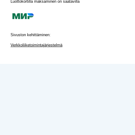
Luottokortilla maksaminen on saatavilla
Sivuston kehittäminen:
Verkkoliiketoimintajärjestelmä