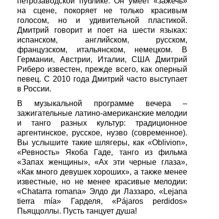
петрозаводской публике. Он умеет «зажечь»
на сцене, покоряет не только красивым
голосом, но и удивительной пластикой.
Дмитрий говорит и поет на шести языках:
испанском, английском, русском,
французском, итальянском, немецком. В
Германии, Австрии, Италии, США Дмитрий
Риберо известен, прежде всего, как оперный
певец. С 2010 года Дмитрий часто выступает
в России.
В музыкальной программе вечера –
зажигательные латино-американские мелодии
и танго разных культур: традиционное
аргентинское, русское, нуэво (современное).
Вы услышите такие шлягеры, как «Oblivion»,
«Ревность» Якоба Гаде, танго из фильма
«Запах женщины», «Ах эти черные глаза»,
«Как много девушек хороших», а также менее
известные, но не менее красивые мелодии:
«Chatarra romana» Элдо ди Лаззаро, «Lejana
tierra mía» Гарделя, «Pájaros perdidos»
Пьяццоллы. Пусть танцует душа!