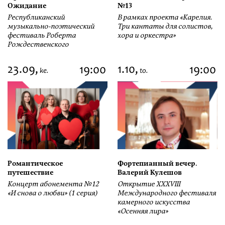
Ожидание
№13
Республиканский
В рамках проекта «Карелия.
музыкально-поэтический
Три кантаты для солистов,
фестиваль Роберта
хора и оркестра»
Рождественского
23.09,
1.10,
19:00
19:00
ke.
to.
Романтическое
Фортепианный вечер.
путешествие
Валерий Кулешов
Концерт абонемента №12
Открытие ХХХVIII
«И снова о любви» (1 серия)
Международного фестиваля
камерного искусства
«Осенняя лира»