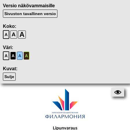
Versio näkövammaisille
Sivuston tavallinen versio
Koko:
A
A
A
Väri:
A
A
A
A
Kuvat:
Sulje
Lipunvaraus