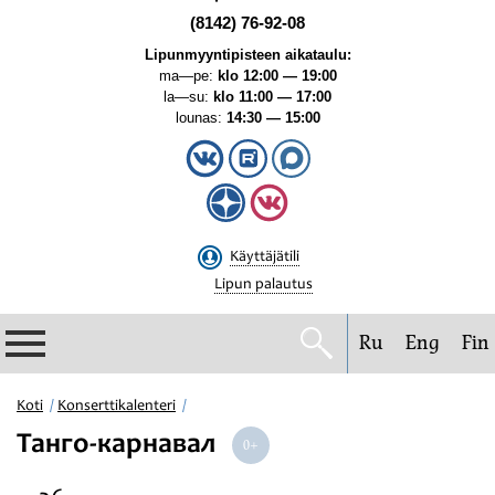
(8142) 76-92-08
Lipunmyyntipisteen aikataulu:
ma—pe:
klo 12:00 — 19:00
la—su:
klo 11:00 — 17:00
lounas:
14:30 — 15:00
Käyttäjätili
Lipun palautus
Ru
Eng
Fin
Filharmonia
Koti
Konserttikalenteri
Танго-карнавал
Konserttikalenteri