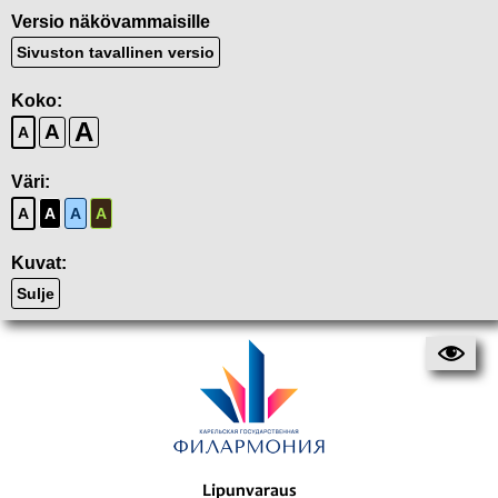
Versio näkövammaisille
Sivuston tavallinen versio
Koko:
A
A
A
Väri:
A
A
A
A
Kuvat:
Sulje
Lipunvaraus