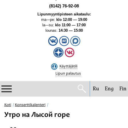
(8142) 76-92-08
Lipunmyyntipisteen aikataulu:
ma—pe:
klo 12:00 — 19:00
la—su:
klo 11:00 — 17:00
lounas:
14:30 — 15:00
Käyttäjätili
Lipun palautus
Ru
Eng
Fin
Filharmonia
Koti
Konserttikalenteri
Утро на Лысой горе
Konserttikalenteri