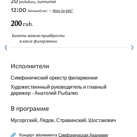
20
sunnuntai
joulukuu,
Festivaalit
12:00
How to get?
Большой зал
200
rub.
Билеты можно приобрести
в кассе филармонии
Исполнители
Симфонический оркестр филармонии
Художественный руководитель и главный
дирижер - Анатолий Рыбалко
В программе
Мусоргский, Лядов, Стравинский, Шостакович
Концерт абонемента
Симфоническая Академия