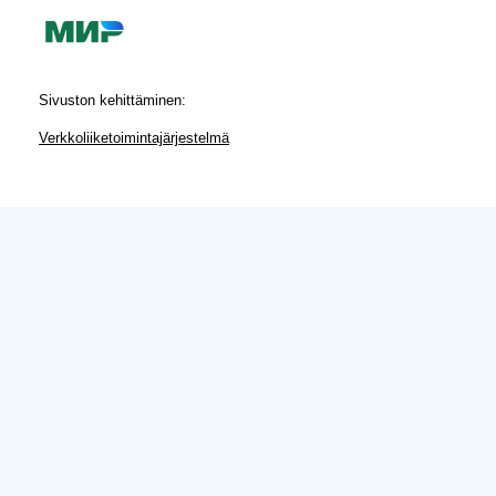
Sivuston kehittäminen:
Verkkoliiketoimintajärjestelmä