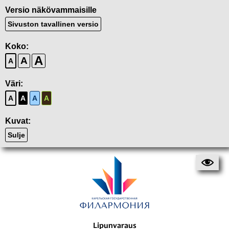
Versio näkövammaisille
Sivuston tavallinen versio
Koko:
A
A
A
Väri:
A
A
A
A
Kuvat:
Sulje
Lipunvaraus