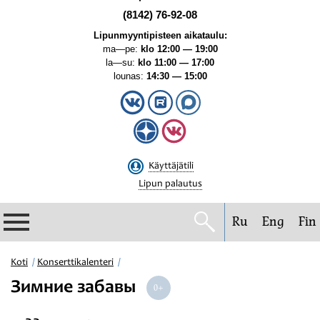
(8142) 76-92-08
Lipunmyyntipisteen aikataulu:
ma—pe:
klo 12:00 — 19:00
la—su:
klo 11:00 — 17:00
lounas:
14:30 — 15:00
Käyttäjätili
Lipun palautus
Ru
Eng
Fin
Filharmonia
Koti
Konserttikalenteri
Зимние забавы
Konserttikalenteri