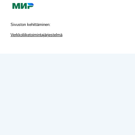
Sivuston kehittäminen:
Verkkoliiketoimintajärjestelmä